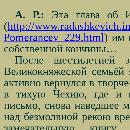
А. Р.:
Эта глава об И
(
http://www.radashkevich.
Pomerancev_229.html
) им
собственной кончины…
После шестилетней э
Великокняжеской семьёй 
активно вернулся в творче
в тихую Чехию, где и 
письмо, снова наведшее 
над безмолвной рекою вр
замечательную книгу