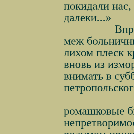
покидали нас,
далеки...»
Впр
меж больничн
лихом плеск к
вновь из измо
внимать в суб
петропольског
ромашковые бы
непретворимос
родимом прив