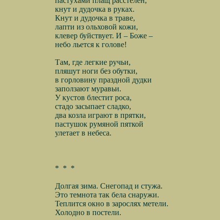
пастухами плащ расстелен,
кнут и дудочка в руках.
Кнут и дудочка в траве,
лапти из ольховой кожи,
клевер буйствует. И – Боже –
небо льется к голове!
Там, где легкие ручьи,
пляшут ноги без обутки,
в горловину праздной дудки
заползают муравьи.
У кустов блестит роса,
стадо засыпает сладко,
два козла играют в прятки,
пастушок румяной пяткой
улетает в небеса.
*
*
*
Долгая зима. Снегопад и стужа.
Это темнота так бела снаружи.
Теплится окно в зарослях метели.
Холодно в постели.