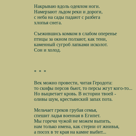
Накрываю вдоль одеялом ноги.
Намерзают льдом реки и дороги,
с неба на сады падают с разбега
хлопья снега.
Съежившись комком в слабом оперенье
птицы за окном ползают, как тени,
каменный сугроб лапками исколот.
Сон и холод.
*
*
*
Век можно провести, читая Геродота:
то скифы персов бьют, то персы жгут кого-то...
Но выцветает кровь. В истории твоей -
оливы шум, крестьянский запах пота.
Мельчает греков грубая семья,
спешит ладья военная в Египет.
Мы горечи чужой не можем выпить,
нам только имена, как стерни от жнивья,
а посох в те края на камне выбит...