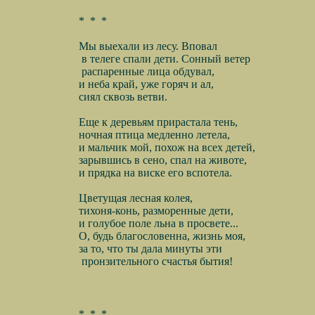
*
*
*
Мы выехали из лесу. Вповал
в телеге спали дети. Сонный ветер
распаренные лица обдувал,
и неба край, уже горяч и ал,
сиял сквозь ветви.
Еще к деревьям прирастала тень,
ночная птица медленно летела,
и мальчик мой, похож на всех детей,
зарывшись в сено, спал на животе,
и прядка на виске его вспотела.
Цветущая лесная колея,
тихоня-конь, разморенные дети,
и голубое поле льна в просвете...
О, будь благословенна, жизнь моя,
за то, что ты дала минуты эти
пронзительного счастья бытия!
*
*
*