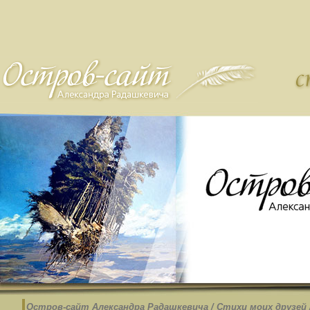
Остров-cайт Александра Радашкевича
/
Стихи моих друзей