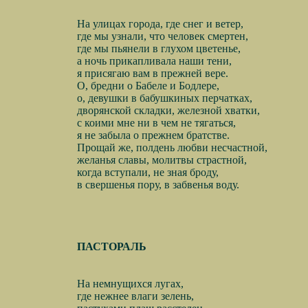
На улицах города, где снег и ветер,
где мы узнали, что человек смертен,
где мы пьянели в глухом цветенье,
а ночь прикапливала наши тени,
я присягаю вам в прежней вере.
О, бредни о Бабеле и Бодлере,
о, девушки в бабушкиных перчатках,
дворянской складки, железной хватки,
с коими мне ни в чем не тягаться,
я не забыла о прежнем братстве.
Прощай же, полдень любви несчастной,
желанья славы, молитвы страстной,
когда вступали, не зная броду,
в свершенья пору, в забвенья воду.
ПАСТОРАЛЬ
На немнущихся лугах,
где нежнее влаги зелень,