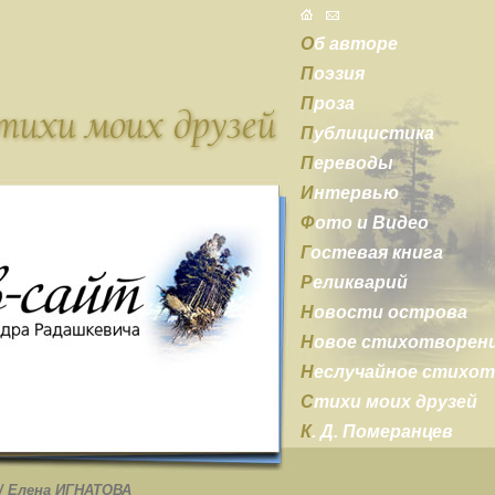
О
б авторе
П
оэзия
П
роза
П
ублицистика
П
ереводы
И
нтервью
Ф
ото и Видео
Г
остевая книга
Р
еликварий
Н
овости острова
Н
овое стихотворен
Н
еслучайное стихо
С
тихи моих друзей
К
. Д. Померанцев
/
Елена ИГНАТОВА