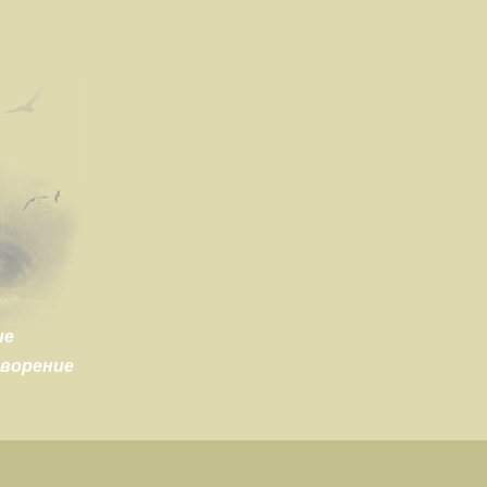
ие
творение