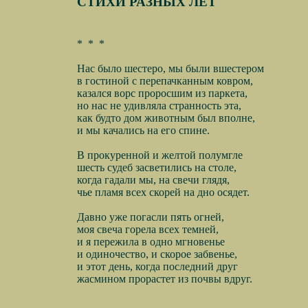
СТИХИ РАЗНЫХ ЛЕТ
*
*
*
Нас было шестеро, мы были вшестером
в гостиной с перепачканным ковром,
казался ворс проросшим из паркета,
но нас не удивляла странность эта,
как будто дом животным был вполне,
и мы качались на его спине.
В прокуренной и желтой полумгле
шесть судеб засветились на столе,
когда гадали мы, на свечи глядя,
чье пламя всех скорей на дно осядет.
Давно уже погасли пять огней,
моя свеча горела всех темней,
и я пережила в одно мгновенье
и одиночество, и скорое забвенье,
и этот день, когда последний друг
жасмином прорастет из почвы вдруг.