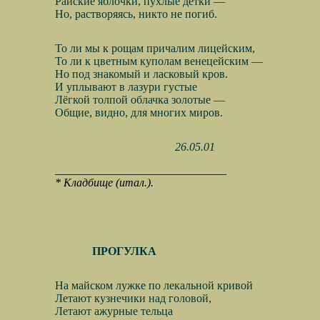
Райские яблочки, пухлые детки —
Но, растворяясь, никто не погиб.
То ли мы к рощам причалим лицейским,
То ли к цветным куполам венецейским —
Но под знакомый и ласковый кров.
И уплывают в лазури густые
Лёгкой толпой облачка золотые —
Общие, видно, для многих миров.
26.05.01
______________________________
* Кладбище (итал.).
ПРОГУЛКА
На майском лужке по лекальной кривой
Летают кузнечики над головой,
Летают ажурные тельца