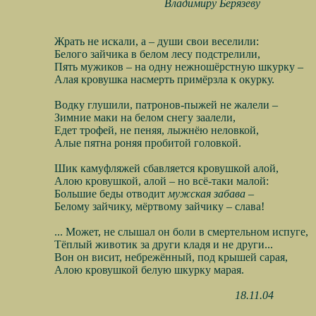
Владимиру Берязеву
Жрать не искали, а – души свои веселили:
Белого зайчика в белом лесу подстрелили,
Пять мужиков – на одну нежношёрстную шкурку –
Алая кровушка насмерть примёрзла к окурку.
Водку глушили, патронов-пыжей не жалели –
Зимние маки на белом снегу заалели,
Едет трофей, не пеняя, лыжнёю неловкой,
Алые пятна роняя пробитой головкой.
Шик камуфляжей сбавляется кровушкой алой,
Алою кровушкой, алой – но всё-таки малой:
Большие беды отводит
мужская забава –
Белому зайчику, мёртвому зайчику – слава!
... Может, не слышал он боли в смертельном испуге,
Тёплый животик за други кладя и не други...
Вон он висит, небрежённый, под крышей сарая,
Алою кровушкой белую шкурку марая.
18.11.04