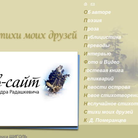
О
б авторе
П
оэзия
П
роза
П
ублицистика
П
ереводы
И
нтервью
Ф
ото и Видео
Г
остевая книга
Р
еликварий
Н
овости острова
Н
овое стихотворен
Н
еслучайное стихо
С
тихи моих друзей
К
. Д. Померанцев
риса ЩИГОЛЬ