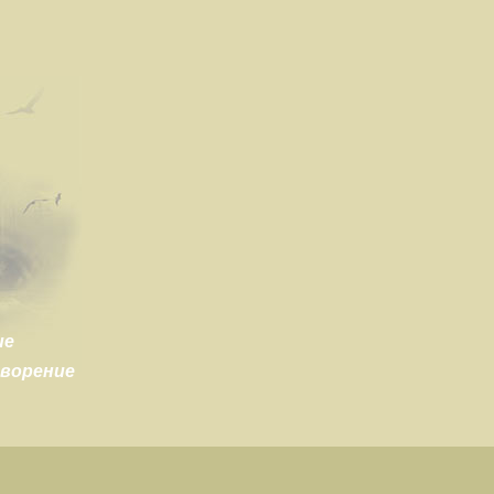
ие
творение