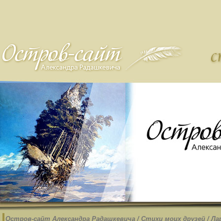
Остров-cайт Александра Радашкевича
/
Стихи моих друзей
/
Ла