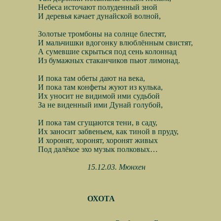
Небеса источают полуденный зной
И деревья качает дунайской волной,
Золотые тромбоны на солнце блестят,
И мальчишки вдогонку влюблённым свистят,
А сумевшие скрыться под сень колоннад
Из бумажных стаканчиков пьют лимонад.
И пока там обеты дают на века,
И пока там конфеты жуют из кулька,
Их уносит не видимой ими судьбой
За не виденный ими Дунай голубой,
И пока там сгущаются тени, в саду,
Их заносит забвеньем, как тиной в пруду,
И хоронят, хоронят, хоронят живых
Под далёкое эхо музык полковых…
15.12.03. Мюнхен
ОХОТА