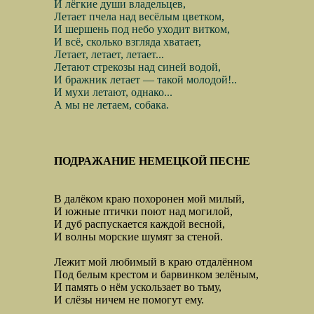
И лёгкие души владельцев,
Летает пчела над весёлым цветком,
И шершень под небо уходит витком,
И всё, сколько взгляда хватает,
Летает, летает, летает...
Летают стрекозы над синей водой,
И бражник летает — такой молодой!..
И мухи летают, однако...
А мы не летаем, собака.
ПОДРАЖАНИЕ НЕМЕЦКОЙ ПЕС
НЕ
В далёком краю похоронен мой милый,
И южные птички поют над могилой,
И дуб распускается каждой весной,
И волны морские шумят за стеной.
Лежит мой любимый в краю отдалённом
Под белым крестом и барвинком зелёным,
И память о нём ускользает во тьму,
И слёзы ничем не помогут ему.