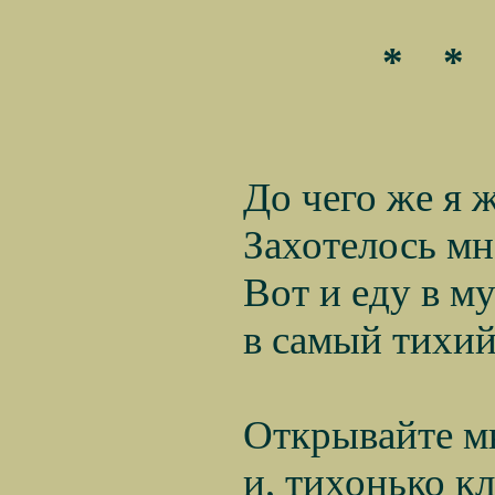
*
*
До чего же я жи
Захотелось мне
Вот и еду в муз
в самый тихий н
Открывайте мне 
и, тихонько клю