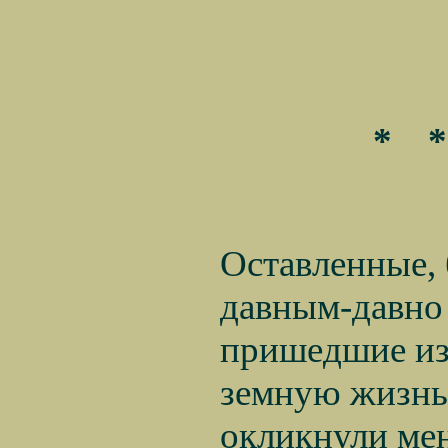
*
*
Оставленные, б
давным-давно Та
пришедшие из ж
земную жизнь п
окликнули меня