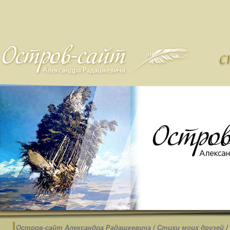
Остров-cайт Александра Радашкевича
/
Стихи моих друзей
/