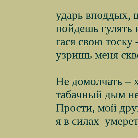
ударь вподдых, 
пойдешь гулять 
гася свою тоску 
узришь меня скв
Не домолчать – 
табачный дым не
Прости, мой друг
я в силах
умерет