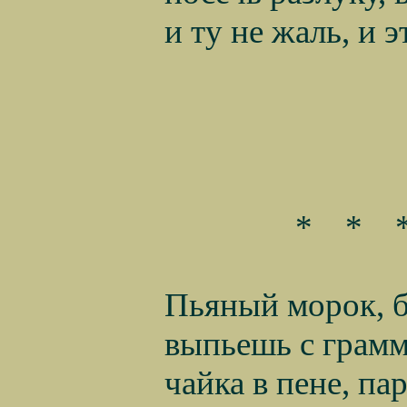
и ту не жаль, и 
*
*
Пьяный морок, б
выпьешь с грамм
чайка в пене, па