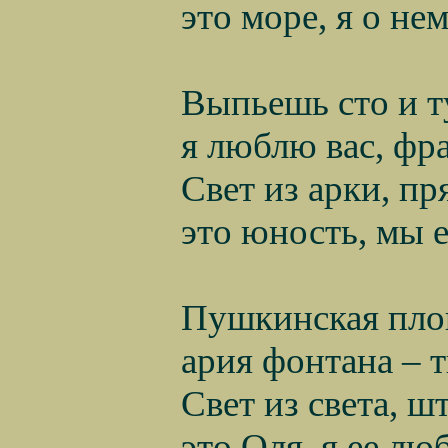
это море, я о н
Выпьешь сто и ту
я люблю вас, фр
C
вет из арки, пр
это юность, мы
Пушкинская пло
ария фонтана 
Свет из света, ш
это Оля, я ее л