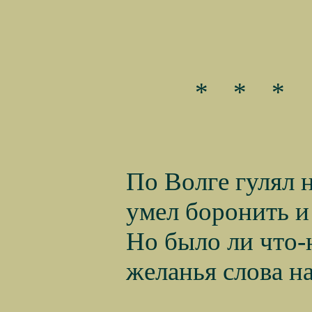
*
*
*
По Волге гулял н
умел боронить и 
Но было ли что-
желанья слова н