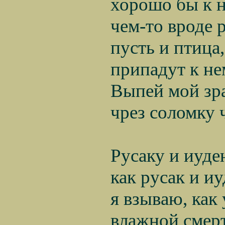
хорошо бы к не
чем-то вроде р
пусть и птица, 
припадут к нем
Выпей мой зрач
чрез соломку че
Русаку и иуде
как русак и иу
я взываю, как 
влажной смерт