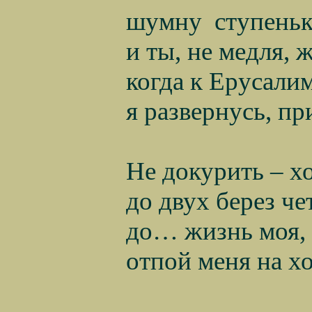
шумну
ступеньк
и ты, не медля,
когда к Ерусали
я развернусь, п
Не докурить – х
до двух берез че
до… жизнь моя, 
отпой меня на х