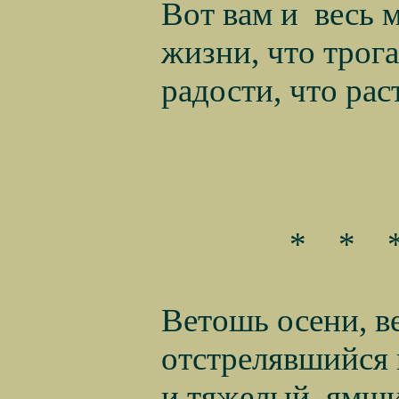
Вот вам и
весь 
жизни, что трога
радости, что раст
*
*
Ветошь осени, в
отстрелявшийся 
и тяжелый, ямщ