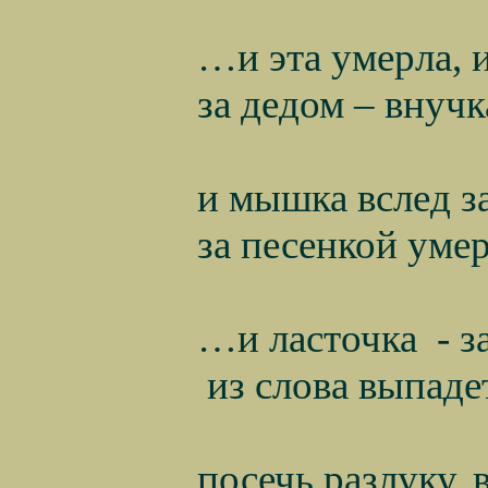
…и эта умерла, и
за дедом – внучк
и мышка вслед з
за песенкой ум
…и ласточка
- з
из слова выпаде
посечь разлуку,