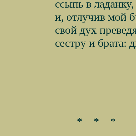
ссыпь в ладанку,
и, отлучив мой 
свой дух преведя
сестру и брата:
*
*
*