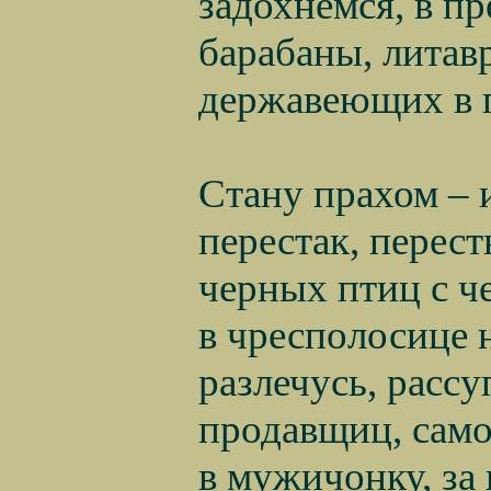
задохнемся, в пр
барабаны, литав
державеющих в п
Стану прахом – 
перестак, перест
черных птиц с 
в чресполосице 
разлечусь, расс
продавщиц, сам
в мужичонку, за