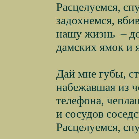
Расцелуемся, сп
задохнемся, вбив
нашу жизнь
– д
дамских ямок и 
Дай мне губы, ст
набежавшая из ч
телефона, чепла
и сосудов сосед
Расцелуемся, сп