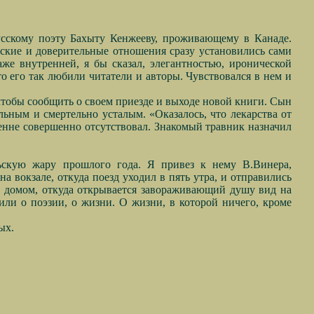
русскому поэту Бахыту Кенжееву, проживающему в Канаде.
еские и доверительные отношения сразу установились сами
же внутренней, я бы сказал, элегантностью, иронической
это его так любили читатели и авторы. Чувствовался в нем и
, чтобы сообщить о своем приезде и выходе новой книги. Сын
ольным и смертельно усталым. «Оказалось, что лекарства от
ренне совершенно отсутствовал. Знакомый травник назначил
ьскую жару прошлого года. Я привез к нему В.Винера,
а вокзале, откуда поезд уходил в пять утра, и отправились
м домом, откуда открывается завораживающий душу вид на
ли о поэзии, о жизни. О жизни, в которой ничего, кроме
ых.