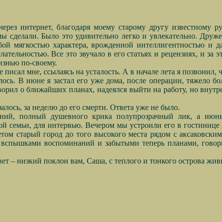
 через интернет, благодаря моему старому другу известному 
ы сделали. Было это удивительно легко и увлекательно. Друж
обой мягкостью характера, врожденной интеллигентностью и да
ательностью. Все это звучало в его статьях и рецензиях, и за 
изнью по-своему.
е писал мне, ссылаясь на усталость. А в начале лета я позвонил
чилось. В июне я застал его уже дома, после операции, тяжело б
говорил о ближайших планах, надеялся выйти на работу, но внут
алось, за неделю до его смерти. Ответа уже не было.
дний, полный душевного крика полупрозрачный лик, а июн
й семьи, для интервью. Вечером мы устроили его в гостинице н
том старый город до того высокого места рядом с аксаковски
сь вспышками воспоминаний и забытыми теперь планами, говори
 свет – низкий поклон вам, Саша, с теплого и тонкого острова жив