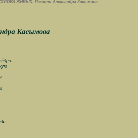
СТРОВА ЖИВЫХ. Памяти Александра Касымова
ндра Касымова
вёдро.
скую
м
ю
да.