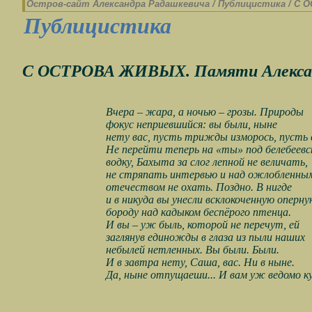
Остров-cайт Александра Радашкевича
/
Публицистика
/
С О
Публицистика
С ОСТРОВА ЖИВЫХ. Памяти Алекса
Вчера – жара, а ночью – грозы. Природы
фокус неприевшийся: вы были, ныне
нету вас, пусть трижды изморось, пусть 
Не перейти теперь на «ты» под белебеев
водку, Бахыта за слог лепной не величать,
не стряпать интервью и над ожлобленны
отечеством не охать. Поздно. В нигде
и в никуда вы унесли всклокоченную оперну
бороду над кадыком беспёрого птенца.
И вы – уж быль, которой не перечут, ей
заглянув единожды в глаза из пыли наших
небылей нетленных. Вы были. Были.
И в завтра нету, Саша, вас. Ни в ныне.
Да, ныне отпущаеши... И вам уж ведомо ку