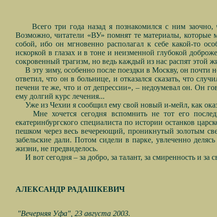
Всего три года назад я познакомился с ним заочно,
Возможно, читатели «ВУ» помнят те материалы, которые м
собой, ибо он мгновенно располагал к себе какой-то ос
искоркой в глазах и в тоне и неизменной глубокой доброжел
сокровенный трагизм, но ведь каждый из нас распят этой ж
В эту зиму, особенно после поездки в Москву, он почти н
ответил, что он в больнице, и отказался сказать, что слу
печени те же, что и от депрессии», – недоумевал он. Он 
ему долгий курс лечения...
Уже из Чехии я сообщил ему свой новый и-мейл, как оказ
Мне хочется сегодня вспомнить не тот его после
екатеринбургского специалиста по истории останков царско
пешком через весь вечереющий, проникнутый золотым све
забельские дали. Потом сидели в парке, увлеченно деля
жизни, не предвиделось.
И вот сегодня – за добро, за талант, за смиренность и за
АЛЕКСАНДР РАДАШКЕВИЧ
"Вечерняя Уфа", 23 августа 2003.