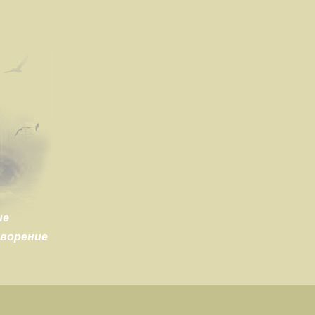
ие
творение