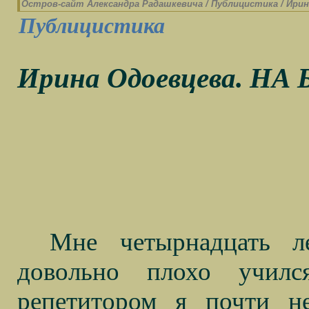
Остров-cайт Александра Радашкевича
/
Публицистика
/
Ирин
Публицистика
Ирина Одоевцева. Н
Мне четырнадцать л
довольно плохо училс
репетитором я почти н