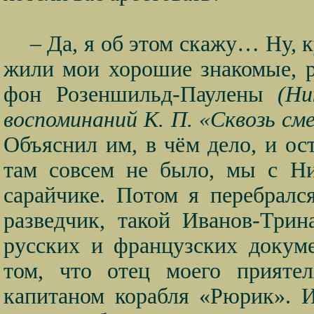
– Да, я об этом скажу… Ну, к
жили мои хорошие знакомые, р
фон Розеншильд-Паулены
(Ни
воспоминаний К. П. «Сквозь см
Объяснил им, в чём дело, и ос
там совсем не было, мы с 
сарайчике. Потом я перебрал
разведчик, такой Иванов-Три
русских и французских докум
том, что отец моего прияте
капитаном корабля «Рюрик». И