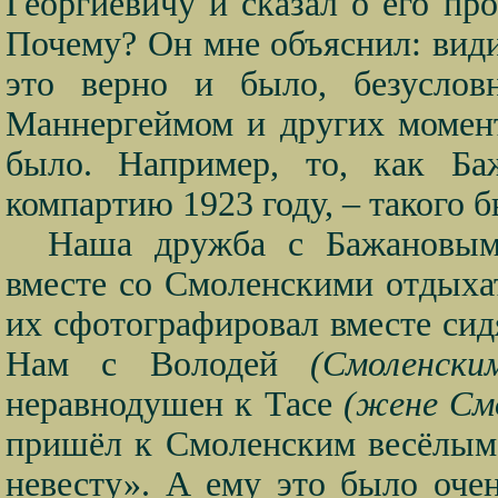
Георгиевичу и сказал о его пр
Почему? Он мне объяснил: видит
это верно и было, безусловн
Маннергеймом и других моменто
было. Например, то, как Ба
компартию 1923 году, – такого б
Наша дружба с Бажановым
вместе со Смоленскими отдыха
их сфотографировал вместе сид
Нам с Володей
(Смоленски
неравнодушен к Тасе
(жене Смо
пришёл к Смоленским весёлым,
невесту». А ему это было очен