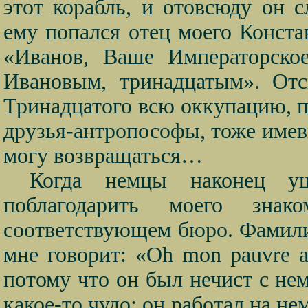
этот корабль, и отовсюду он
ему попался отец моего Конста
«Иванов, Ваше Императорское
Ивановым, тринадцатым». От
Тринадцатого всю оккупацию, 
друзья-антропософы, тоже имевш
могу возвращаться…
Когда немцы наконец уш
поблагодарить моего зна
соответствующем бюро. Фамил
мне говорит: «Oh mon pauvre
потому что он был нечист с н
какое-то чудо: он работал на не