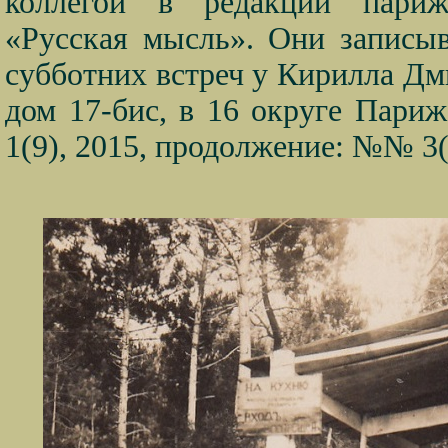
коллегой в редакции парижс
«Русская мысль». Они записы
субботних встреч у Кирилла Дм
дом 17-бис, в 16 округе Париж
1(9), 2015
, продолжение:
№
№
3(