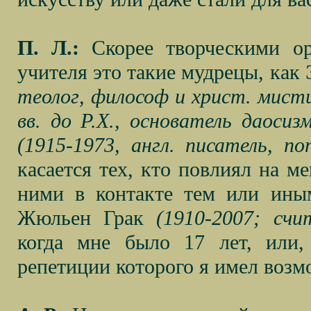
П. Л.:
Скорее творческими ор
учителя это такие мудрецы, как
теолог, философ и христ. мисти
вв. до Р.Х., основатель даосиз
(1915-1973, англ. писатель, п
касается тех, кто повлиял на м
ними в контакте тем или иным
Жюльен Грак
(1910-2007; счи
когда мне было 17 лет, или,
репетиции которого я имел возм