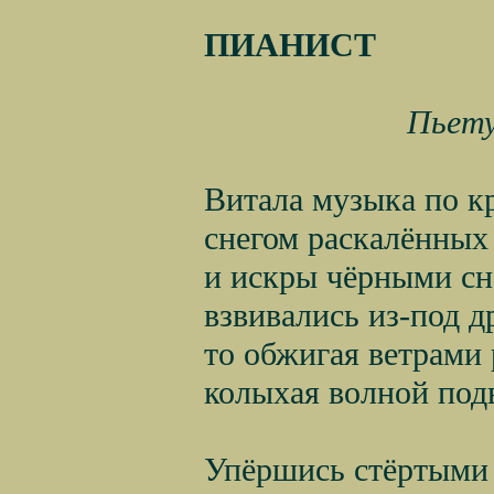
ПИАНИСТ
Пьету
Витала музыка по к
снегом раскалённых
и искры чёрными с
взвивались из-под д
то обжигая ветрами 
колыхая волной под
Упёршись стёртыми 