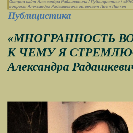
Остров-cайт Александра Радашкевича
/
Публицистика
/
«МНО
вопросы Александра Радашкевича отвечает Пьет Линкен
Публицистика
«МНОГРАННОСТЬ ВО
К ЧЕМУ Я СТРЕМЛЮСЬ
Александра Радашкеви