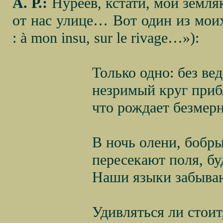
А. Р.:
Нуреев, кстати, мой земля
от нас улице… Вот один из моих
: à
mon
insu
,
sur
le
rivage
…»):
Только одно: без ве
незримый круг приб
что рождает безмер
В ночь олени, бобр
пересекают поля, бу
Наши языки забываю
Удивляться ли стоит