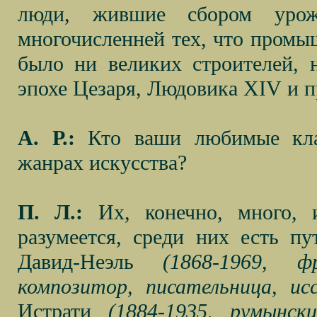
люди, жившие сбором урож
многочисленней тех, что промыш
было ни великих строителей, 
эпохе Цезаря, Людовика
XIV
и п
А. Р.:
Кто ваши любимые клас
жанрах искусства?
П. Л.:
Их, конечно, много, 
разумеется, среди них есть пу
Давид-Неэль
(1868-1969, фр
композитор, писательница, ис
Истрати
(1884-1935, румынск