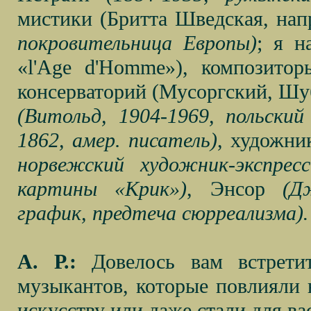
мистики (Бритта Шведская, нап
покровительница Европы)
; я н
«l'Age d'Homme»), композитор
консерваторий (Мусоргский, Шуб
(Витольд, 1904-1969, польский
1862, амер. писатель)
, художн
норвежский художник-экспрес
картины «Крик»)
, Энсор
(Д
график, предтеча сюрреализма
А. Р.:
Довелось вам встретить
музыкантов, которые повлияли 
искусству или даже стали для в