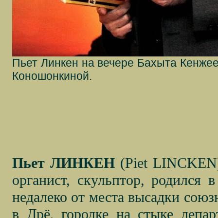
Пьет Линкен на вечере Бахыта Кенжее
Коношонкиной.
Пьет ЛИНКЕН
(
Piet
LINCKEN
органист, скульптор, родился 
недалеко от места высадки союз
в Дрё, городке на стыке депа