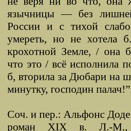
не веря ни во что, она 
язычницы — без лишней
России и с тихой слабо
умереть, но не хотела б.
крохотной Земле, / она б
что это / всё исполнила п
б, вторила за Дюбари на ш
минутку, господин палач!”
Соч. и пер.: Альфонс Доде
роман XIX в. Л.-М.,