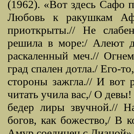
(1962). «Вот здесь Сафо п
Любовь к ракушкам Аф
приоткрыты.// Не слабе
решила в море:/ Алеют д
раскаленный меч.// Огне
град спален дотла./ Его-то
стороны зажгла.// И вот
читать учила вас,/ О девы
бедер лиры звучной.// Н
богов, как божество,/ В 
Амур соединен с Дианой»