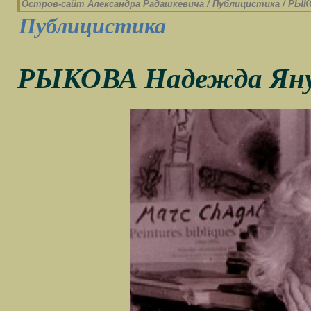
Остров-cайт Александра Радашкевича
/
Публицистика
/
РЫКО
Публицистика
РЫКОВА Надежда Яну