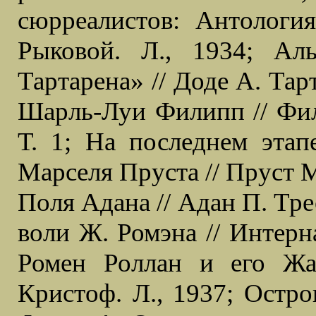
сюрреалистов: Антологи
Рыковой. Л., 1934; А
Тартарена» // Доде А. Тар
Шарль-Луи Филипп // Фили
Т. 1; На последнем этап
Марселя Пруста // Пруст М.
Поля Адана // Адан П. Тре
воли Ж. Ромэна // Интерн
Ромен Роллан и его Жа
Кристоф. Л., 1937; Остро