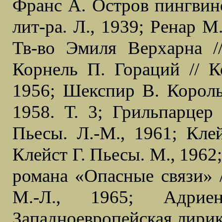
Франс А. Остров пингвино
лит-ра. Л., 1939; Ренар М
Тв-во Эмиля Верхарна /
Корнель П. Гораций // К
1956; Шекспир В. Король 
1958. Т. 3; Грильпарцер
Пьесы. Л.-М., 1961; Клей
Клейст Г. Пьесы. М., 1962
романа «Опасные связи» /
М.-Л., 1965; Адрие
Западноевропейская лирика 