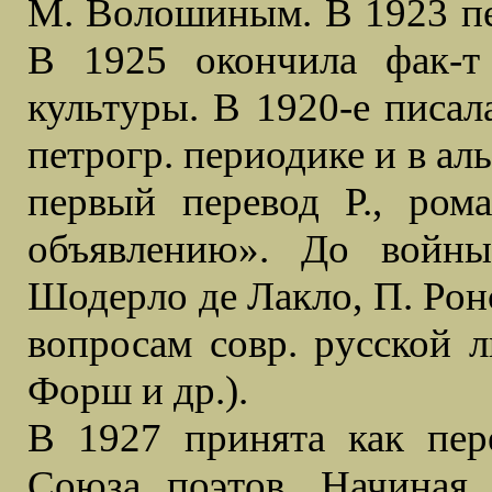
М. Волошиным. В 1923 пер
В 1925 окончила фак-т
культуры. В 1920-е писал
петрогр. периодике и в ал
первый перевод Р., ром
объявлению». До войн
Шодерло де Лакло, П. Ронс
вопросам совр. русской л
Форш и др.).
В 1927 принята как пер
Союза поэтов. Начиная 