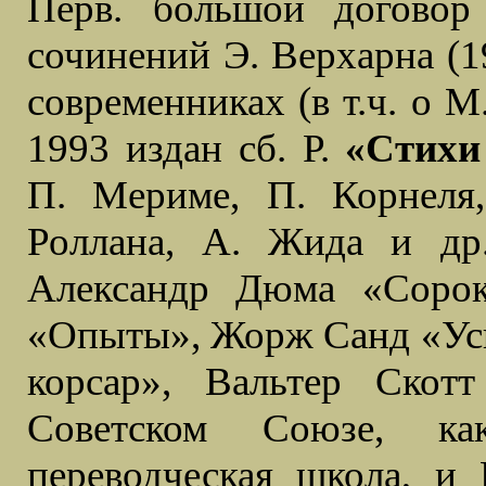
Перв. большой договор
сочинений Э. Верхарна (1
современниках (в т.ч. о 
1993 издан сб. Р.
«Стихи
П. Мериме, П. Корнеля,
Роллана, А. Жида и др
Александр Дюма «Соро
«Опыты», Жорж Санд «Ус
корсар», Вальтер Скот
Советском Союзе, ка
переводческая школа, и