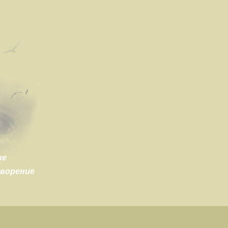
ие
творение