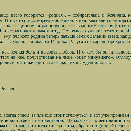
 чаще всего говорится «родная», – собирательна и безлична, 
 И то, что стихотворение обращено к ней, выясняется иногда (о
 так это цинизма и равнодушия, столь многим сегодня (что и не
й, и все мы одним лыком и т.д. Нет, ему отпущено элементарнейше
 – ему, для кого родина теперь дальше самых дальних звёзд, как
Равальяк ударил кинжалом Генриха IV, усатый король прохрип
я как вечная боль и высокая любовь. И о чём бы он ни говори
ться на неё, почувствовав на лице «оцет минувшего». Оглянут
оли, и это тоже один из оттенков их всамделишности.
 Россия, –
 всегда рядом, за плечом: стоит оглянуться, и вот уже пронизан 
ствие достигается интонационно. На мой взгляд,
интонация
и ес
дожественные и технические средства, образность (или её недоста
является. Ведь только сущностная интонация, в конце концов, ос