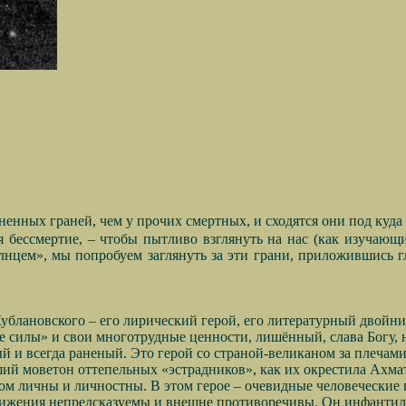
ненных граней, чем у прочих смертных, и сходятся они под куда 
я бессмертие, – чтобы пытливо взглянуть на нас (как изучающ
лнцем», мы попробуем заглянуть за эти грани, приложившись гл
 Кублановского – его лирический герой, его литературный двойн
силы» и свои многотрудные ценности, лишённый, слава Богу, на
й и всегда раненый. Это герой со страной-великаном за плечам
ий моветон оттепельных «эстрадников», как их окрестила Ахматов
ом личны и личностны. В этом герое – очевидные человеческие 
вижения непредсказуемы и внешне противоречивы. Он инфантилен