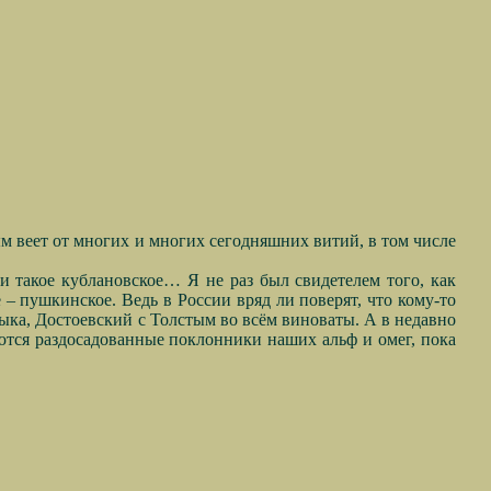
м веет от многих и многих сегодняшних витий, в том числе
ии такое кублановское… Я не раз был свидетелем того, как
 – пушкинское. Ведь в России вряд ли поверят, что кому-то
зыка, Достоевский с Толстым во всём виноваты. А в недавно
ются раздосадованные поклонники наших альф и омег, пока