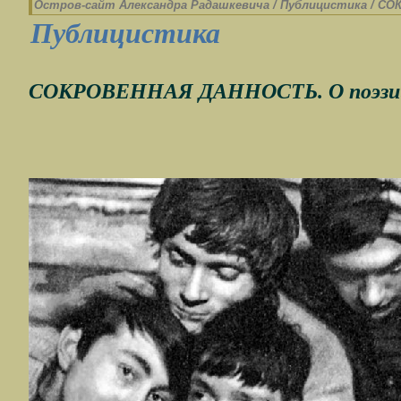
Остров-cайт Александра Радашкевича
/
Публицистика
/
СОК
Публицистика
СОКРОВЕННАЯ ДАННОСТЬ. О поэзии 