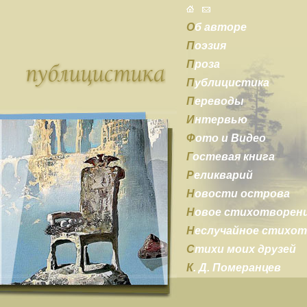
О
б авторе
П
оэзия
П
роза
П
ублицистика
П
ереводы
И
нтервью
Ф
ото и Видео
Г
остевая книга
Р
еликварий
Н
овости острова
Н
овое стихотворен
Н
еслучайное стихо
С
тихи моих друзей
К
. Д. Померанцев