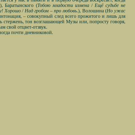
, Баратынского (
Тобою младости измена
/
Ещё судьбе не
у! Хорошо
/
Над гробом – про любовь
.), Волошина (
Но ужас
, интонация, – совокупный след всего прожитого и лишь для
ь стержень, тон возглашающей Музы или, попросту говоря,
м свой отцвет-отзвук.
ногда почти дневниковой.