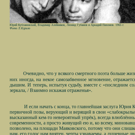
Юрий Кублановский, Владимир Алейников, Леонид Губанов и Аркадий Пахомов. 1965 г.
Фото Л.Курило
Очевидно, что у всякого смертного поэта больше жиз
них иногда, на некое самозабвенное мгновение, отражаетс
дышим. И теперь, испытуя судьбу, вместе с «последним со
зеркала, / Взаимно искажая отраженья».
И если начать с конца, то главнейшая заслуга Юрия
первичной позы, верующий и верящий в свои «слабокрылые 
высказанный кем-то невероятный упрёк), всегда влюблённы
современности, а просто живущий ею и, ко всему, миновавш
позволено, на площади Маяковского, потому что они слишк
нам, его голос нам внятен, черты узнаваемы, а душевные д