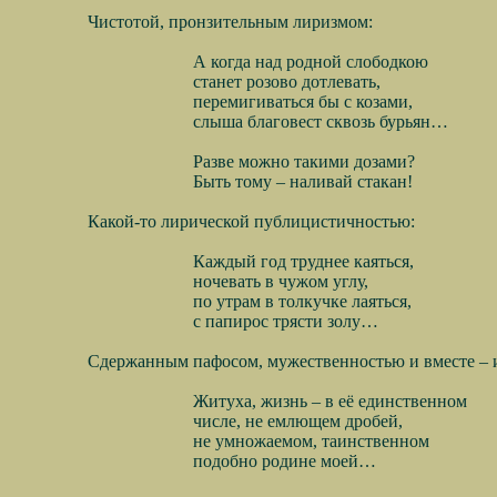
Чистотой, пронзительным лиризмом:
А когда над родной слободкою
станет розово дотлевать,
перемигиваться бы с козами,
слыша благовест сквозь бурьян…
Разве можно такими дозами?
Быть тому – наливай стакан!
Какой-то лирической публицистичностью:
Каждый год труднее каяться,
ночевать в чужом углу,
по утрам в толкучке лаяться,
с папирос трясти золу…
Сдержанным пафосом, мужественностью и вместе – 
Житуха, жизнь – в её единственном
числе, не емлющем дробей,
не умножаемом, таинственном
подобно родине моей…