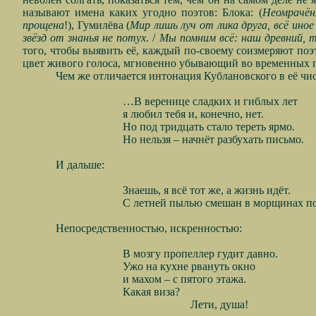
называют имена каких угодно поэтов: Блока: (
Неомрачён
прощена
!), Гумилёва (
Мир лишь луч от лика друга, всё иное
звёзд от знанья не потух
. /
Мы помним всё: наш древний, 
того, чтобы выявить её, каждый по-своему соизмеряют по
цвет живого голоса, мгновенно убывающий во временных п
Чем же отличается интонация Кублановского в её чи
…В веренице сладких и гиблых лет
я любил тебя и, конечно, нет.
Но под тридцать стало тереть ярмо.
Но нельзя – начнёт разбухать письмо.
И дальше:
Знаешь, я всё тот же, а жизнь идёт.
С летней пылью смешан в морщинах по
Непосредственностью, искренностью:
В мозгу пропеллер гудит давно.
Ужо на кухне рвануть окно
и махом – с пятого этажа.
Какая виза?
Лети, душа!