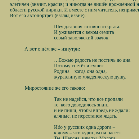
элегичен (значит, красив) и никогда не лишён врождённой 
области русской лирики. И вместе с ним читатель, неприме
Вот его автопортрет (взгляд извне):
Шея для зноя готовно открыта.
И уживается с веком семита
серый заволжский зрачок.
А вот о нём же – изнутри:
…Божью радость не постичь до дна.
Потому гнетёт и сушит
Родина – когда она одна,
журавлиную младенческую душу.
Миростояние же его таково:
Так не надейся, что все пропали
те, кого доводилось знать,
и не пиши, чтобы впредь не ждали:
алчные, не перестанем ждать.
Ибо у русских одна дорога –
к дому – что курицам на насест.
Ты, Шексна, или ты, Молога…