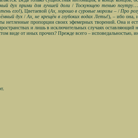
ный дух прими для лучшей доли
/
Тоскующею тенью поутру
…)
 тень его
!), Цветаевой (
Ах, хорошо в суровые морозы
– /
Про роз
тёмный дух
/
Ах, не крещён в глубоких водах Леты
!), – ибо она
эты нетленные пропорции своих эфемерных творений. Она и ест
ространствах и лишь в исключительных случаях оставляющий на
стом виде от иных прочих? Прежде всего – исповедальностью, и
т.