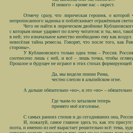
И никого – кроме нас – окрест.
Отмечу сразу, что лирическая героиня, о которой
непрописанного задника и поблёскивает отражённым светом.
Чего не найти в лирическом двойнике Кублановского,
с которым иные ударяют по плечу читателя: и ты, мол, тако
в ней; это изначальное качество необходимо ему как воздух
невесёлая тайна ремесла. Говорят, что после того, как 
стороны».
У Кублановского только одна тема – Россия. Росси
соотнесено лишь с ней, и всё – лишь точка, чтобы огляну
Прошлое и будущее не играют в этих стихах формирующей р
Да, мы видели пинии Рима,
честно слепли в альпийском огне.
А дальше обязательно «но», и это «но» – обязательно
Где чьим-то затылком теперь
примято моё изголовье.
С самых ранних стихов и до сегодняшних она, Россия,
И, пожалуй, самое главное здесь то, как это присут
поэта, и именно из неё вырастает решительно всё: тема, ху
неволен солгать, показаться тем, чем он на самом деле не 