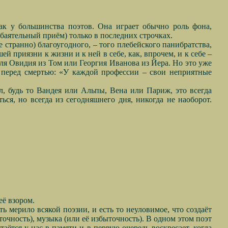
как у большинства поэтов. Она играет обычно роль фона,
баятельный приём) только в последних строчках.
 странно) благоугодного, – того плебейского панибратства,
й приязни к жизни и к ней в себе, как, впрочем, и к себе –
 для Овидия из Том или Георгия Иванова из Йера. Но это уже
ел перед смертью: «У каждой профессии – свои неприятные
л, будь то Вандея или Альпы, Вена или Париж, это всегда
ься, но всегда из сегодняшнего дня, никогда не наоборот.
её взором.
ть мерило всякой поэзии, и есть то неуловимое, что создаёт
точность), музыка (или её избыточность). В одном этом поэт
таётся у нас в памяти и в первую очередь воскресает, когда