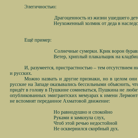
Элегичностью:
Драгоценность из жизни ушедшего дет
Неухоженный холмик от деда в наслед
Ещё пример:
Солнечные сумерки. Крик ворон бура
Ветер, хриплый плакальщик на кладби
И, разумеется, пристрастностью – тем отсутствием 
и русских.
Можно назвать и другие признаки, но в целом они в
русские на Западе оказывались бессильными объяснить, что
придёт в голову в Пушкине сомневаться, Пушкина не любить
опубликованных эмигрантских мемуарах к имени Лермонтов
не вспомнят переданное Ахматовой движение:
Но равнодушно и спокойно
Руками я замкнула слух,
Чтоб этой речью недостойной
Не осквернился скорбный дух.