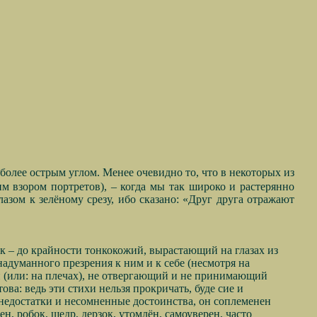
более острым углом. Менее очевидно то, что в некоторых из
им взором портретов), – когда мы так широко и растерянно
азом к зелёному срезу, ибо сказано: «Друг друга отражают
ик – до крайности тонкокожий, вырастающий на глазах из
думанного презрения к ним и к себе (несмотря на
и (или: на плечах), не отвергающий и не принимающий
а: ведь эти стихи нельзя прокричать, буде сие и
недостатки и несомненные достоинства, он соплеменен
, робок, щедр, дерзок, утомлён, самоуверен, часто