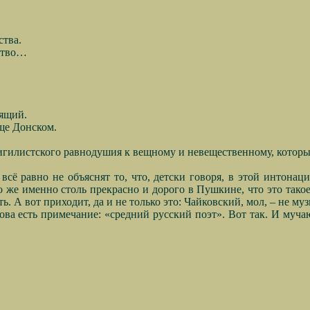
ства.
ство…
вящий.
ще Донском.
нигилистского равнодушия к вещному и невещественному, которы
сё равно не объяснят то, что, детски говоря, в этой интонац
 же именно столь прекрасно и дорого в Пушкине, что это такое
. А вот приходит, да и не только это: Чайковский, мол, – не му
а есть примечание: «средний русский поэт». Вот так. И муча