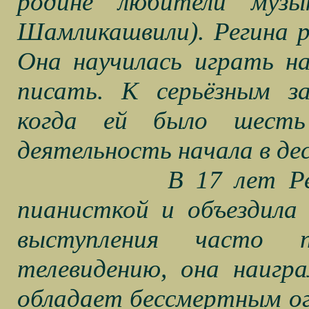
родине любители музы
Шамликашвили). Регина ро
Она научилась играть н
писать. К серьёзным з
когда ей было шесть
деятельность начала в де
В 17 лет Р
пианисткой и объездила
выступления часто 
телевидению, она наигра
обладает бессмертным ог