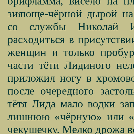
орифламма, висело на пл
зияюще-чёрной дырой на
со службы Николай И
расходиться в присутстви
женщин и только пробур
части тёти Лидиного нел
приложил ногу в хромово
после очередного застол
тётя Лида мало водки зап
лишнюю «чёрную» или «б
чекушечку. Мелко дрожа в