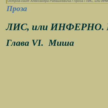
Остров-cайт Александра Радашкевича
/
Проза
/
ЛИС, или ИН
Проза
ЛИС, или ИНФЕРНО. 
Глава
VI
.
Миша