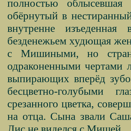
полностью облысевшая 
обёрнутый в нестиранный
внутренне изъеденная
безденежьем худющая же
с Мишиными, но стран
одраконенными чертами л
выпирающих вперёд зубов
бесцветно-голубыми г
срезанного цветка, соверш
на отца. Сына звали Саш
Лис не виделся с Мишей.