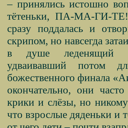
– принялись истошно воп
тётеньки, ПА-МА-ГИ-ТЕ!
сразу поддалась и отво
скрипом, но навсегда зата
в душе леденящий у
удваивавший потом дл
божественного финала «Аи
окончательно, они част
крики и слёзы, но никому
что взрослые дяденьки и т
от чего дети – почти взап