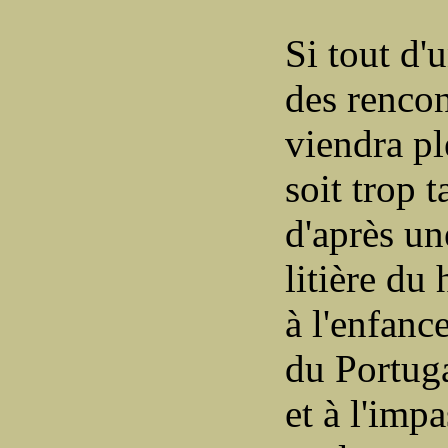
Si tout d'
des rencon
viendra pl
soit trop t
d'après un
litière du
à l'enfanc
du Portuga
et à l'imp