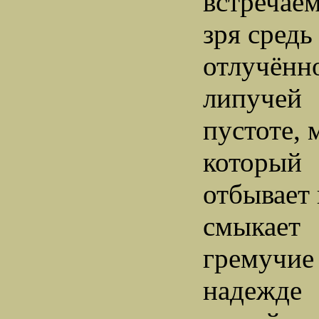
встречаем
зря сред
отлучённ
липучей
пустоте, 
который
отбывает 
смыкает
гремучие
надежде