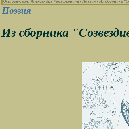
Остров-cайт Александра Радашкевича
/
Поэзия
/
Из сборника "С
Поэзия
Из сборника "Созвезди