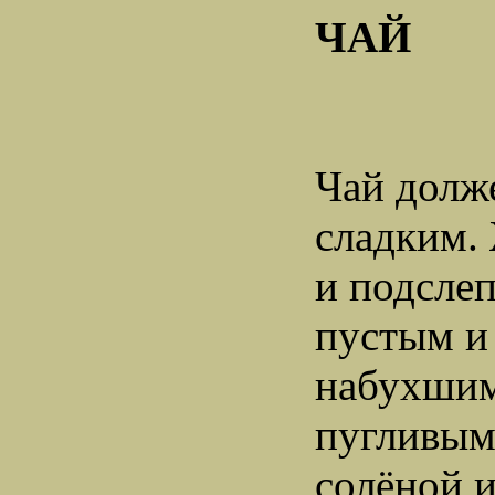
ЧАЙ
Чай долж
сладким.
и подслеп
пустым и
набухшим
пугливым
солёной и