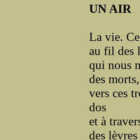
UN AIR
La vie. Ce
au fil des
qui nous 
des morts,
vers ces t
dos
et à trave
des lèvres