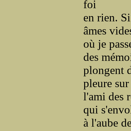
foi
en rien. Si
âmes vide
où je pass
des mémoi
plongent d
pleure su
l'ami des 
qui s'envo
à l'aube de