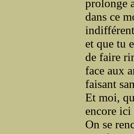
prolonge a
dans ce mo
indifféren
et que tu 
de faire r
face aux a
faisant sa
Et moi, qu
encore ici 
On se ren