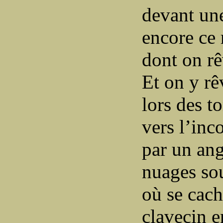
devant une
encore ce 
dont on rêv
Et on y rê
lors des t
vers l’inc
par un ang
nuages so
où se cach
clavecin 