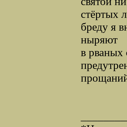
святой ни
стёртых 
бреду я в
ныряют
в рваных 
предутре
прощаний 
________