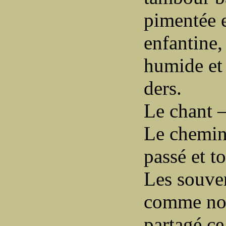
pimentée e
enfantine,
humide et
ders.
Le chant –
Le chemin
passé et t
Les souven
comme not
partagé c