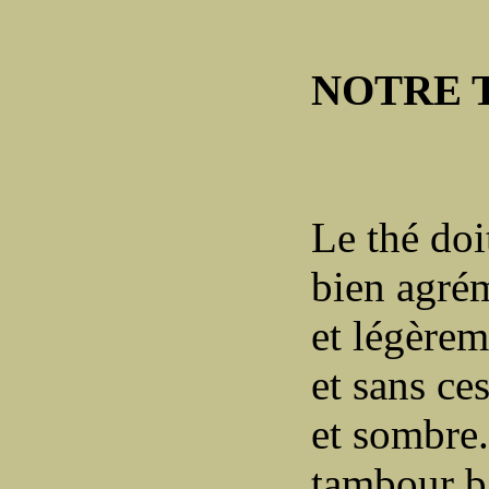
NOTRE 
Le thé doit
bien agrém
et légèrem
et sans ce
et sombre.
tambour ba