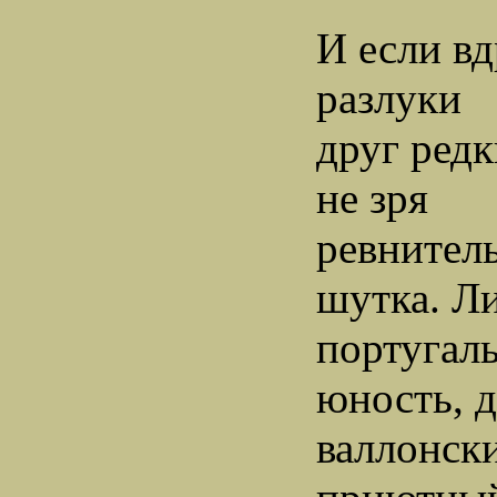
И если вд
разлуки
друг редк
не зря
ревнитель
шутка. Ли
португал
юность, 
валлонск