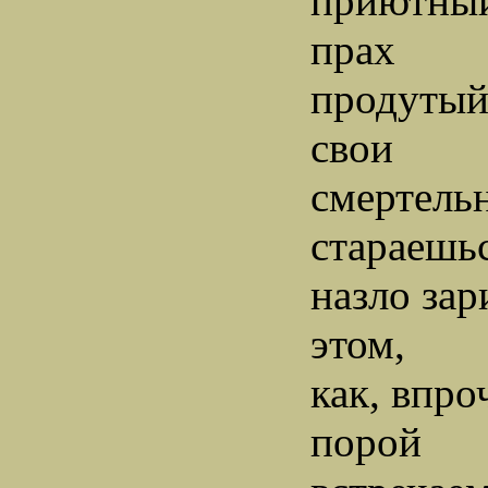
приютный
прах
продутый,
свои
смертель
стараешь
назло зар
этом,
как, впро
порой