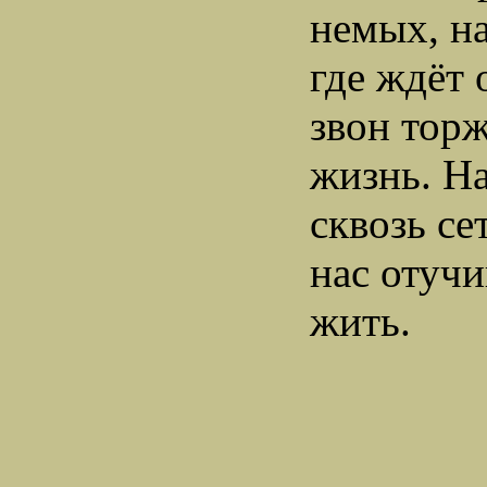
немых, н
где ждёт
звон торж
жизнь. На
сквозь се
нас отуч
жить.