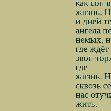
как сон 
жизнь. Н
и дней т
ангела п
немых, н
где ждёт
звон тор
где
жизнь. Н
сквозь с
нас оту
жить
.