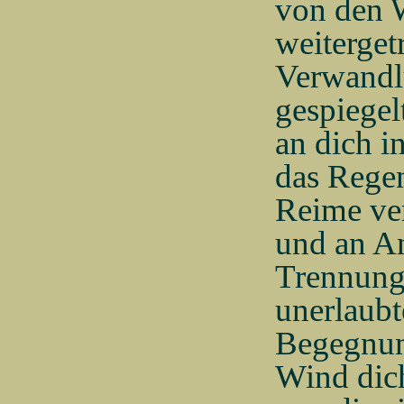
von den W
weiterget
Verwandl
gespiegel
an dich i
das Regen
Reime ver
und an An
Trennunge
unerlaubt
Begegnung
Wind dic