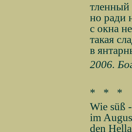
тленный 
но ради 
с окна н
такая сл
в янтарн
2006.
Бо
*
*
*
Wie süß -
im August
den Hella