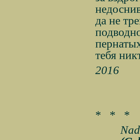
недоснив
да не тр
подводно
пернатых
тебя никт
2016
*
*
*
Nad