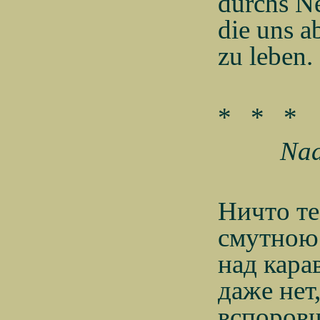
durchs Ne
die uns 
zu leben.
*
*
*
Na
Ничто те
смутною 
над кара
даже нет
вспоровш