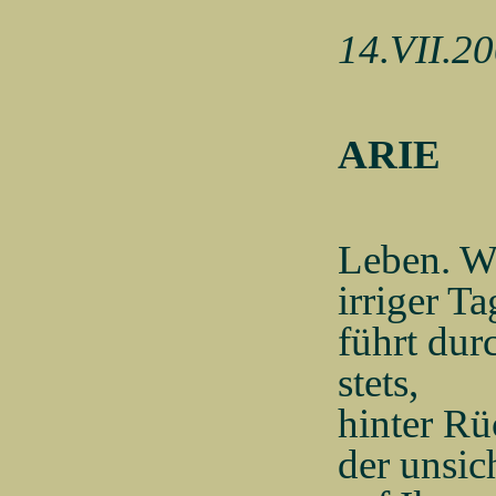
14.VII.2
ARIE
Leben.
W
irriger T
führt dur
stets,
hinter Rü
der unsi