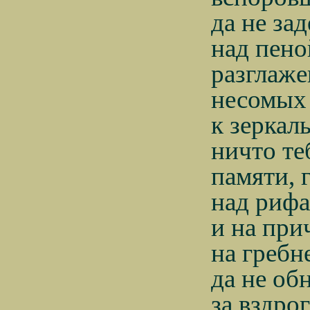
да не за
над пено
разглаже
несомых 
к зеркал
ничто те
памяти, 
над рифа
и на при
на гребн
да не об
за вздро