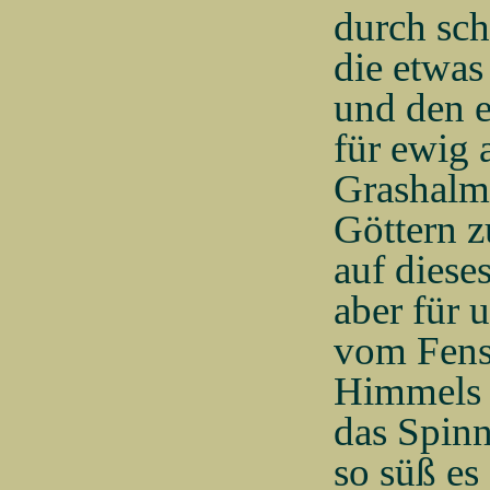
durch sc
die etwas
und den e
für ewig a
Grashalm
Göttern z
auf diese
aber für 
vom Fenst
Himmels
das Spin
so süß es