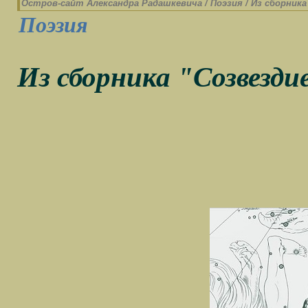
Остров-cайт Александра Радашкевича
/
Поэзия
/
Из сборника
Поэзия
Из сборника "Созвезди