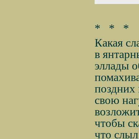
*
*
*
Какая сл
в янтарн
эллады о
помахива
поздних 
свою наг
возложит
чтобы ск
что слыл