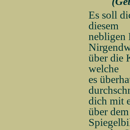
(Geb
Es soll d
diesem
nebligen 
Nirgend
über die
welche
es überha
durchschn
dich mit 
über dem 
Spiegelbi