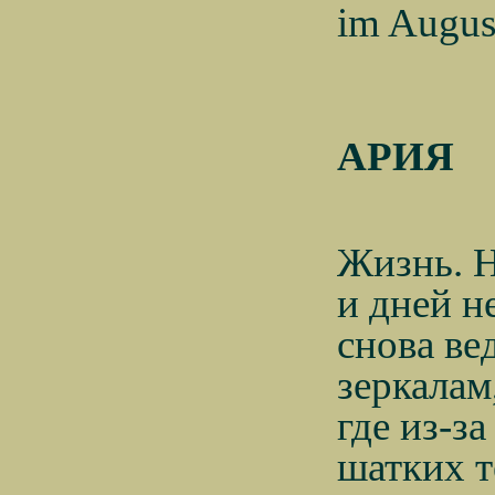
im August
АРИЯ
Жизнь. Н
и дней н
снова ве
зеркалам
где из-за
шатких т