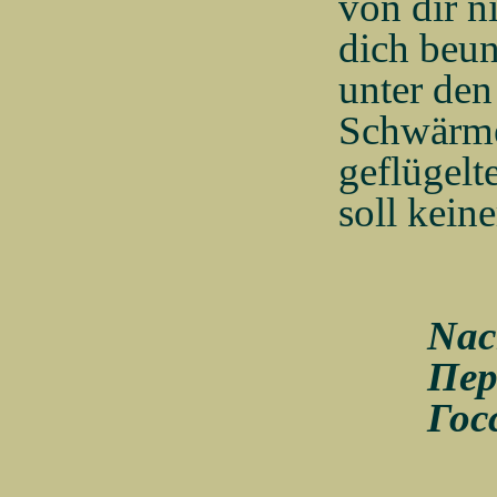
von dir n
dich beu
unter den
Schwärm
geflügelt
soll kein
Nac
Пер
Гос