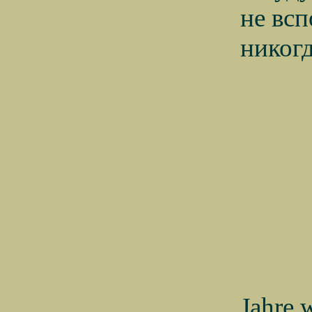
не
всп
никог
Jahre 