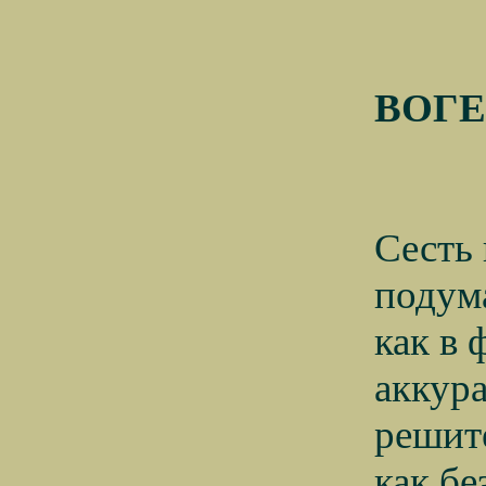
ВОГ
Сесть
подума
как в
аккура
решит
как бе