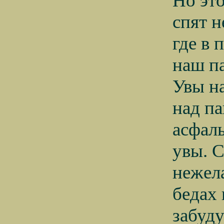
Но это
спят н
где в
наш па
Увы н
над па
асфал
увы. С
нежела
бедах 
забуду