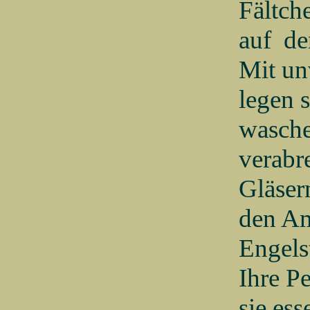
Fältch
auf
de
Mit un
legen 
wasche
verabr
Gläser
den Am
Engels
Ihre Pe
sie ess