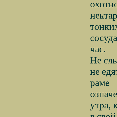
охотн
некта
тонки
сосуда
час.
Не сл
не едя
раме
означе
утра, 
в сво