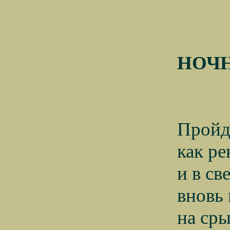
НОЧ
Пройду
как ре
и в св
вновь 
на ср