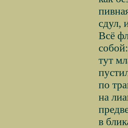
пивная
сдул, 
Всё фл
собой:
тут мл
пусти
по тра
на лиа
предв
в блик