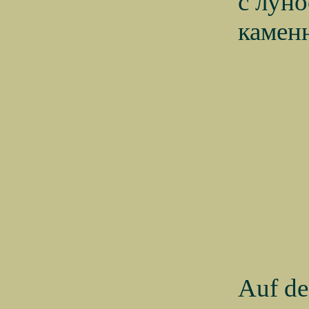
с лун
камен
Auf de