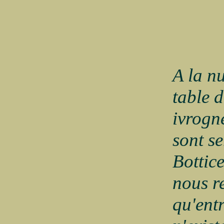
A la nu
table 
ivrogne
sont se
Bottice
nous r
qu'entr