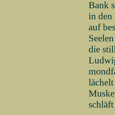
Bank s
in den
auf be
Seelen
die st
Ludwig
mondf
lächel
Musket
schläft