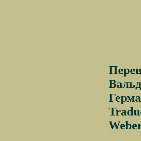
Пере
Вальд
Герма
Tradu
Weber