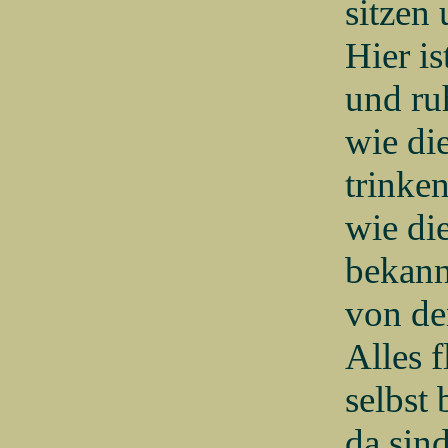
sitzen
Hier is
und ru
wie di
trinke
wie di
bekann
von dem
Alles f
selbst 
da sin