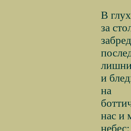
В глух
за ст
забре
после
лишни
и блед
на
боттич
нас и
небес: