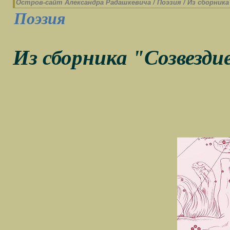
Остров-cайт Александра Радашкевича
/
Поэзия
/
Из сборника
Поэзия
Из сборника "Созвезди