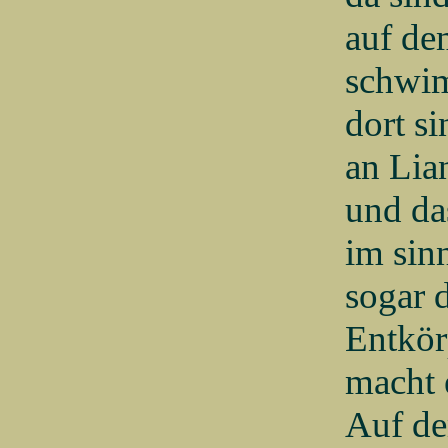
auf de
schwi
dort s
an Lia
und da
im sinn
sogar 
Entkör
macht 
Auf de