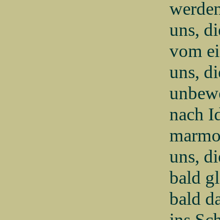
werden
uns, di
vom e
uns, di
unbewe
nach I
marmor
uns, di
bald g
bald d
ins S