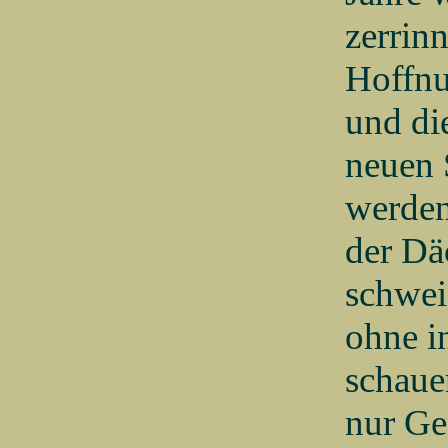
zerrin
Hoffnu
und di
neuen 
werden
der Dä
schwei
ohne i
schaue
nur Ge