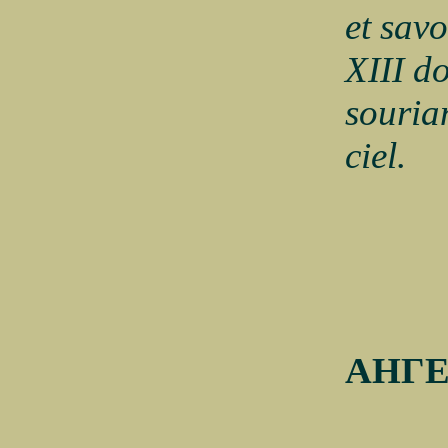
et sav
XIII do
souria
ciel.
АНГ