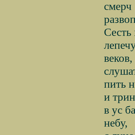
смерч
развоп
Сесть
лепеч
веков,
слушат
пить н
и три
в ус 
небу,