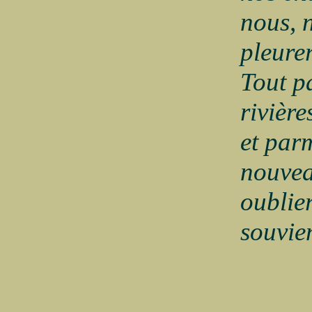
nous, n
pleure
Tout p
rivièr
et parm
nouvea
oublie
souvie