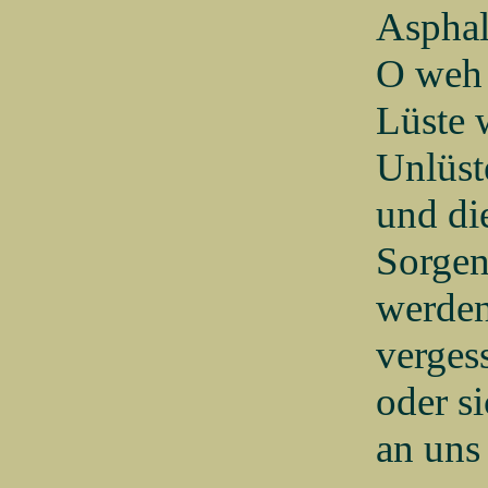
Asphal
O weh 
Lüste 
Unlüst
und di
Sorge
werden
verges
oder s
an uns