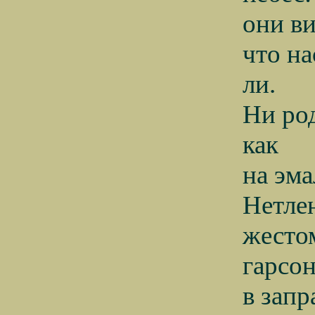
они ви
что на
ли.
Ни ро
как
на эм
Нетле
жесто
гарсо
в зап