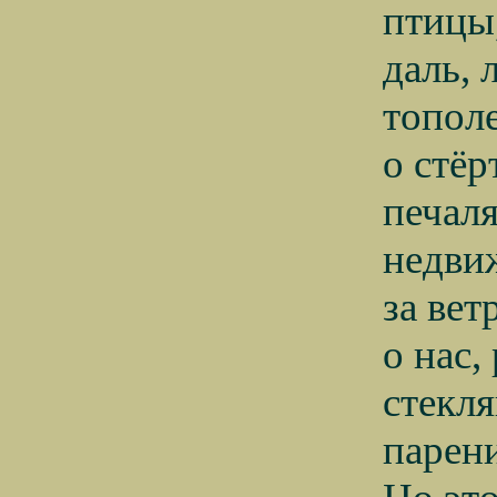
птицы
даль,
тополе
о стё
печаля
недви
за ве
о нас,
стекля
парени