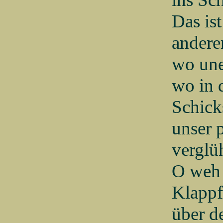
Das ist
andere
wo une
wo in 
Schick
unser 
verglüh
O weh 
Klappf
über d