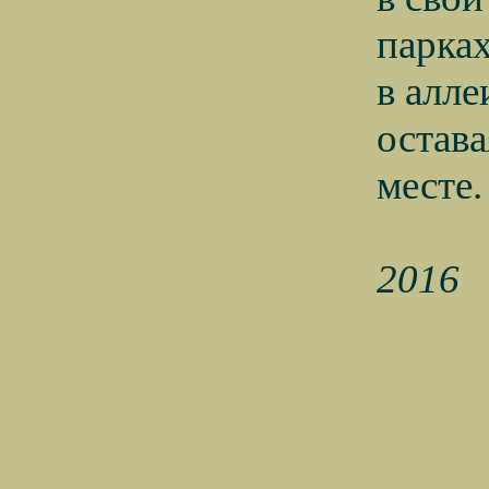
парках
в алл
остава
месте.
2016