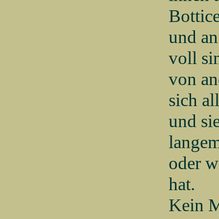
Bottic
und an
voll si
von an
sich al
und sie
langem
oder w
hat.
Kein M