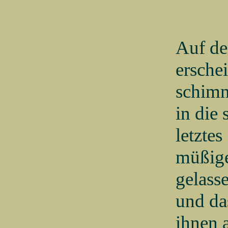
Auf d
ersche
schimm
in die
letztes
müßige
gelass
und da
ihnen 