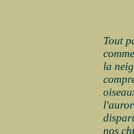
Tout pa
comme 
la nei
compre
oiseaux
l'auror
dispar
nos ch