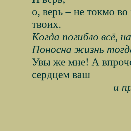
о, верь – не токмо в
твоих.
Когда погибло всё, 
Поносна жизнь тогда
Увы же мне! А впроч
сердцем ваш
и п