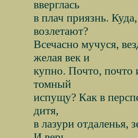
вверглась
в плач приязнь. Куда
возлетают?
Всечасно мучуся, вез
желая век и
купно. Почто, почто
томный
испущу? Как в перспе
дитя,
в лазури отдаленья,
И верь,