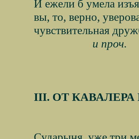
И ежели б умела изъя
вы, то, верно, уверо
чувствительная друж
и проч.
III
. ОТ КАВАЛЕРА
Сударыня, уже три м