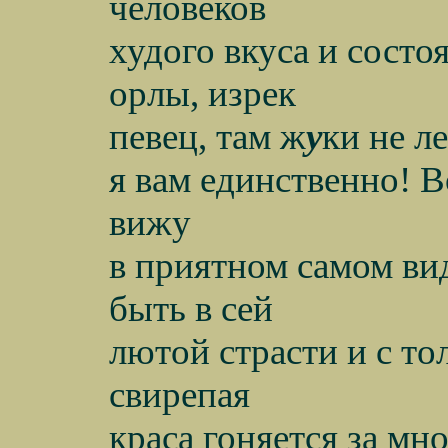
человеков
худого вкуса и состо
орлы,
изрек
певец, там ж
у
ки не л
я вам единственно! В
вижу
в приятном самом ви
быть в сей
лютой страсти и с т
свирепая
краса гоняется за мн