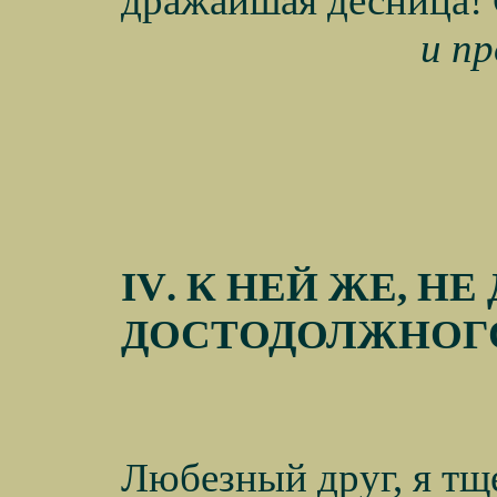
дражайшая десница! 
и пр
IV
. К НЕЙ ЖЕ, Н
ДОСТОДОЛЖНОГ
Любезный друг, я тщ