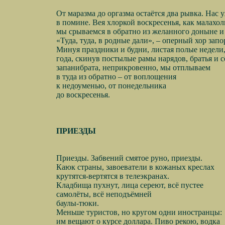
От маразма до оргазма остаётся два рывка. Нас 
в помине. Вея хлоркой воскресенья, как малахол
мы срываемся в обратно из желанного доныне и 
«Туда, туда, в родные дали», – оперный хор зап
Минуя праздники и будни, листая полые недели
года, скинув постылые рамы нарядов, братья и с
запанибрата, неприкровенно, мы отплываем
в туда из обратно – от воплощения
к недоуменью, от понедельника
до воскресенья.
ПРИЕЗДЫ
Приезды. Забвений смятое руно, приезды.
Каюк страны, завоеватели в кожаных креслах
крутятся-вертятся в телеэкранах.
Кладбища пухнут, лица сереют, всё пустее
самолёты, всё неподъёмней
баулы-тюки.
Меньше туристов, но кругом одни иностранцы:
им вещают о курсе доллара. Пиво рекою, водка