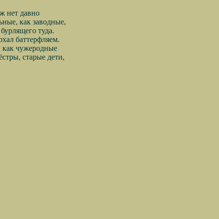
уж нет давно
ьные, как заводные,
бурлящего туда.
орхал баттерфляем.
, как чужеродные
ёстры, старые дети,