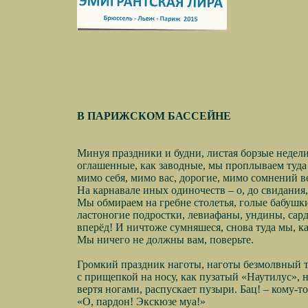
В ПАРИЖСКОМ БАССЕЙНЕ
Минуя праздники и будни, листая борзые недели
оглашенные, как заводные, мы проплываем туда
мимо себя, мимо вас, дорогие, мимо сомнений 
На карнавале иных одиночеств – о, до свидания,
Мы обмираем на гребне столетья, голые бабушки
ластоногие подростки, левиафаны, ундины, сар
вперёд! И ничтоже сумняшеся, снова туда мы, ка
Мы ничего не должны вам, поверьте.
Громкий праздник наготы, наготы безмолвный т
с прищепкой на носу, как пузатый «Наутилус», н
вертя ногами, распускает пузыри. Бац! – кому-то
«О, пардон! Экскюзе муа!»