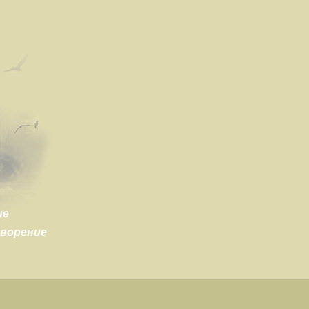
ие
творение