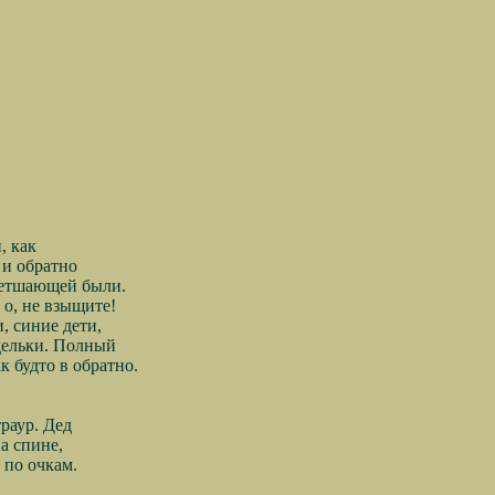
, как
 и обратно
ветшающей были.
 о, не взыщите!
, синие дети,
дельки. Полный
к будто в обратно.
раур. Дед
а спине,
 по очкам.