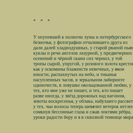
*
*
*
У опупевшей к полночи луны и петербургского
безночья, у фотографии отчалившего друга из
дали далей хладнодушных, у старой рваной пья
куклы и речи ангелов лазурной, у предвечерних
осенений и чёрной скани сих чернил, у той
тропы сырой, упругой, у розового золота кресто
как у оскомины блаженств невечных, у
о
кон
юности, распахнутых на небо, и тиканья
насупленных часов, в зеркальном лабиринте
одиночеств, в ловушке окольцованной любви, у
тех, кто мне уже не пишет, и тех, кто пишет
разве иногда, у звёзд дорожных над вагоном,
зевоты воскресенья, у облака, набухшего рассве
у тех, чьи волосы теперь шев
е
лит ветерок нетле
сомкнув бессонные глаза и сжав локтями рёбра,
уроки радости беру и я в сквозной темнице мира