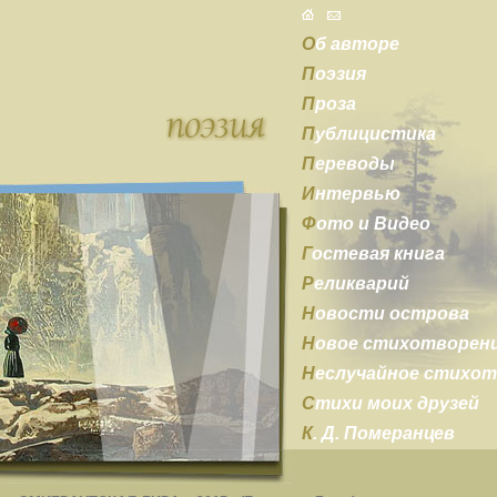
О
б авторе
П
оэзия
П
роза
П
ублицистика
П
ереводы
И
нтервью
Ф
ото и Видео
Г
остевая книга
Р
еликварий
Н
овости острова
Н
овое стихотворен
Н
еслучайное стихо
С
тихи моих друзей
К
. Д. Померанцев