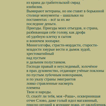
из крана да грабительский смрад
изобилия.
Вымирают ветераны, но им ставят в борькиной
столице монументы – шашлыки на
постаментах – всё за их же
последние деньги.
Приезды. Приезды моих отъездов, и страна,
разбивающая себе голову, как дрофа
об удобную клетку в сытом
и вонючем зоопарке.
Миниголгофы, страсти-мордасти, старости-
младости хмурые вести и дымок худой,
хрестоматийный
над пустым
и дальним полустанком.
Господи правый и неуследимый, золочёное
в прах духовенство, отдающее учёные поклоны
по пустым лубочным новохрамам,
и по указу страны эмигрантов
ловко стравленные насмерть
племена
Твои и народы.
О, спасёт ли тебя, моя «Раша», осквернившая
отчее Слово, даже голый идол магазинный,
присно орущий в жующие рожи, от ожлобления