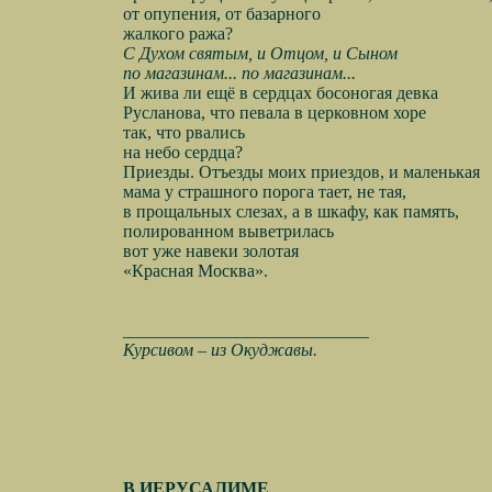
от опупения, от базарного
жалкого ража?
С Духом святым, и Отцом, и Сыном
по магазинам... по магазинам...
И жива ли ещё в сердцах босоногая девка
Русланова, что певала в церковном хоре
так, что рвались
на небо сердца?
Приезды. Отъезды моих приездов, и маленькая
мама у страшного порога тает, не тая,
в прощальных слезах, а в шкафу, как память,
полированном выветрилась
вот уже навеки золотая
«Красная Москва».
____________________________
Курсивом – из Окуджавы.
В ИЕРУСАЛИМЕ