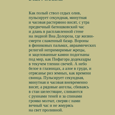
Как полый ствол седых олив,
пульсирует секундная, минутная
и часовая растерянно висят, с утра
предвечный батюшковский час
и длань в расплавленной стене
на людной Виа Долороза, где жизни-
смерти слаженный базар. Вороны
в финиковых пальмах, авраамических
религий непримиримые жрецы,
и зацелованные камни подогнаны
под мир, как Пифагора додекаэдры
в текучем тлении свечей. А небо
белое в глазницах, а алое в груди, и
отрясанье риз земных, как времени
свинца. Пульсирует секундная,
минутная и часовая вневременно
висят, а рядовые ангелы, сбиваясь
в стаи шелестящие, сливаются
с руинами теней и за спинами
громко молчат, сверяя с нами
вечный час и не жмурясь
на свет проливной.