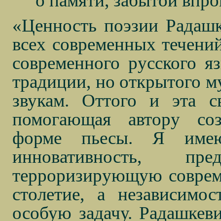
о памяти, забытой впро
«Ценность поэзии Радашк
всех современных течени
современного русского я
традиции, но открытого м
звукам. Оттого и эта с
помогающая автору соз
форме пьесы. Я име
инновативность, пред
терроризирующую совреме
столетие, а независимо
особую задачу. Радашкевич