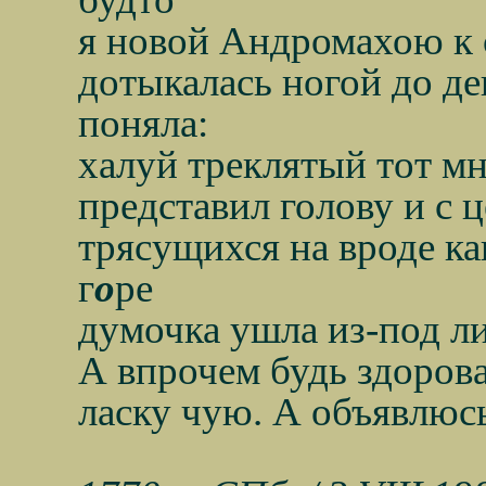
я новой Андромахою к 
дотыкалась ногой до д
поняла:
халуй треклятый тот м
представил голову и с 
трясущихся на вроде к
г
о
ре
думочка ушла из-под лиц
А впрочем будь здорова
ласку чую. А объявлюсь