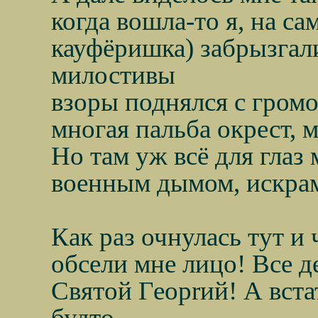
когда вошла-то я, на с
кауфёришка) забрызгал
милостивы
взоры поднялся с громо
многая пальба окрест, м
Но там уж всё для глаз
военным дымом, искрам
Как раз очнулась тут и
обсели мне лицо! Все д
Святой Гeoprий! А встат
будто