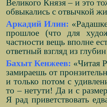
Великого Князя – и это то
обвыкались с отвычкой жи
Аркадий Илин:
«Радашке
прошлое (что для худо
частности вещь вполне ест
ответный взгляд из глубин
Бахыт Кенжеев:
«Читая Р
замираешь от пронзительно
и только потом с удивлен
то – нетути! Да и с разме
Я рад приветствовать едв