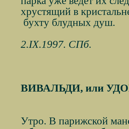
парка уже ведёт их сле
хрустящий в кристаль
бухту блудных душ.
2.IX.1997. СПб.
ВИВАЛЬДИ, или УД
Утро. В парижской ман