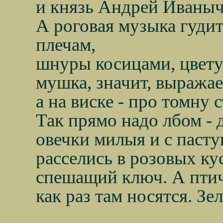
и князь Андрей Иваныча
А роговая музыка гудит
плечам,
шнуры косицами, цвет
мушка, значит, выражае
а на виске - про томну 
Так прямо надо лбом -
овечки милыя и с паст
расселись в розовых ку
спешащий ключ. А птич
как раз там носятся. Зе