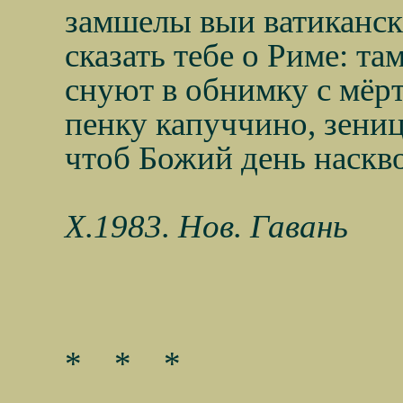
замшелы выи ватиканск
сказать тебе о Риме: та
снуют в обнимку с мёр
пенку капуччино, зениц
чтоб Божий день наскво
Х.1983. Нов. Гавань
*
*
*