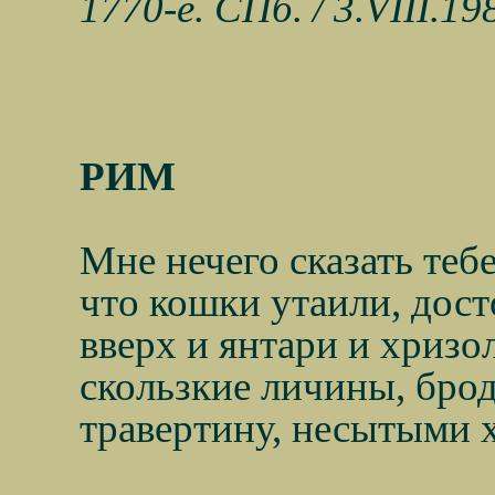
1770-е. СПб. / 3.VIII.19
РИМ
Мне нечего сказать тебе
что кошки утаили, дост
вверх и янтари и хризо
скользкие личины, бро
травертину, несытыми 