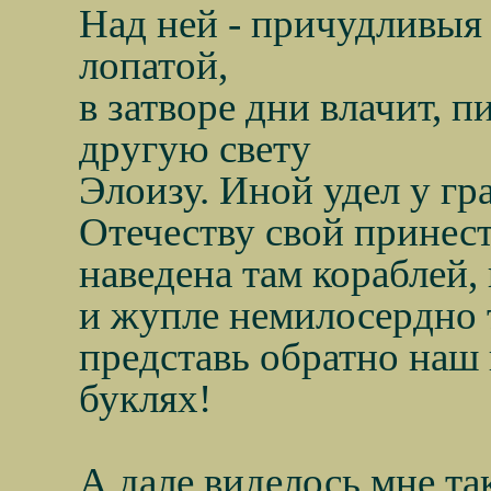
Над ней - причудливыя 
лопатой,
в затворе дни влачит, п
другую свету
Элоизу. Иной удел у гр
Отечеству свой принест
наведена там кораблей,
и жупле немилосердно т
представь обратно наш
буклях!
А дале виделось мне та