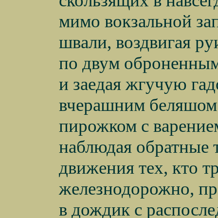
скользящих в навсег
мимо вокзальной за
швали, воздвигая ру
по двум оброненным
и заедая жгучую гад
вчерашним беляшом
пирожком с варение
наблюдая обратные 
движения тех, кто т
железнодорожно, п
в дождик с распосл