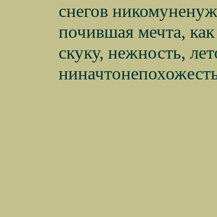
снегов никомуненужн
почившая мечта, как
скуку, нежность, лет
ниначтонепохожесть