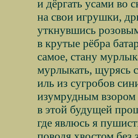
и дёргать усами во 
на свои игрушки, др
уткнувшись розовы
в крутые рёбра батар
самое, стану мурлык
мурлыкать, щурясь 
иль из сугробов си
изумрудным взором 
в этой будущей про
где явлюсь я пушис
поводя хвостом без 