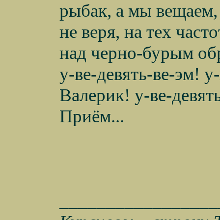
рыбак, а мы вещаем,
не веря, на тех част
над черно-бурым об
у-ве-девять-ве-эм! у
Валерик! у-ве-девять
Приём...
_________________