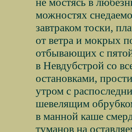
не мостясь в любезн
можностях снедаемо
завтраком тоски, пл
от ветра и мокрых п
отбывающих с пято
в Невдубстрой со вс
остановками, прост
утром с распоследн
шевелящим обрубко
в манной каше смер
туманов на оставля