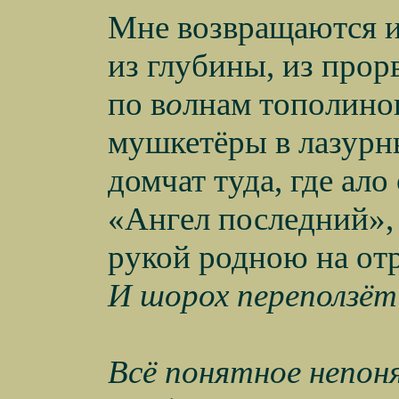
Мне возвращаются из
из глубины, из прор
по в
о
лнам тополиног
мушкетёры в лазур
домчат туда, где ало
«Ангел последний»
рукой родною на отр
И шорох переползёт
Всё понятное непоня