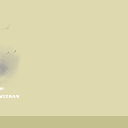
ие
творение