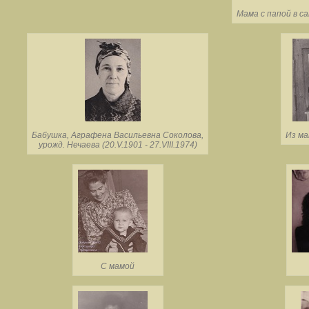
Мама с папой в са
Бабушка, Аграфена Васильевна Соколова,
Из ма
урожд. Нечаева (20.V.1901 - 27.VIII.1974)
С мамой