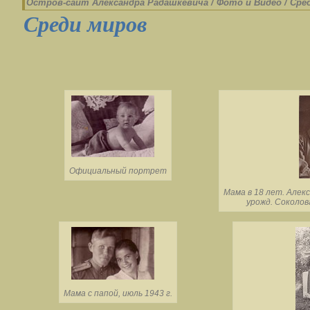
Остров-cайт Александра Радашкевича
/
Фото и Видео
/
Сре
Среди миров
Официальный портрет
Мама в 18 лет. Алек
урожд. Соколова 
Мама с папой, июль 1943 г.