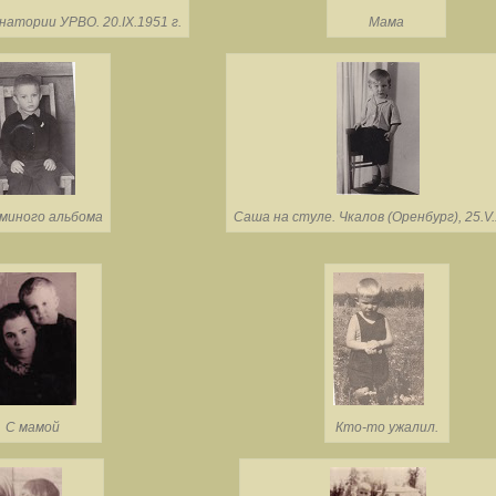
натории УРВО. 20.IX.1951 г.
Мама
миного альбома
Саша на стуле. Чкалов (Оренбург), 25.V.
С мамой
Кто-то ужалил.