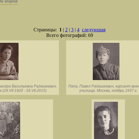
ди миров
Страницы:
1
|
2
|
3
|
4
следующая
Всего фотографий: 69
сандра Васильевна Радашкевич,
Папа, Павел Радашкевич, курсант вое
(29.VII.1920 - 16.VII.2015)
училища. Москва, ноябрь 1937 г.