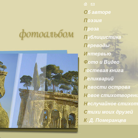
О
б авторе
П
оэзия
П
роза
П
ублицистика
П
ереводы
И
нтервью
Ф
ото и Видео
Г
остевая книга
Р
еликварий
Н
овости острова
Н
овое стихотворен
Н
еслучайное стихо
С
тихи моих друзей
К
. Д. Померанцев