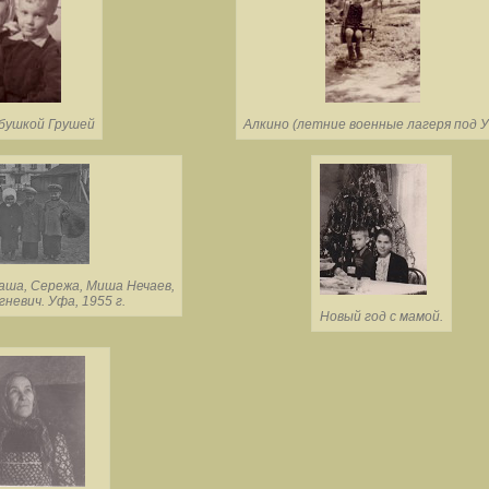
бушкой Грушей
Алкино (летние военные лагеря под 
Саша, Сережа, Миша Нечаев,
невич. Уфа, 1955 г.
Новый год с мамой.