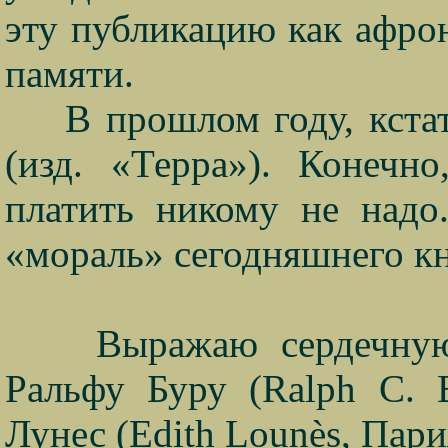
эту публикацию как афро
памяти.
В прошлом году, кстат
(изд. «Терра»). Конечно
платить никому не надо
«мораль» сегодняшнего к
Выражаю сердечную
Ральфу Буру (
Ralph
C
.
Лунес (
Edith
Loun
è
s
, Пари