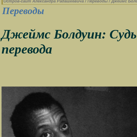
Остров-cайт Александра Радашкевича
/
Переводы
/
Джеймс Болд
Переводы
Джеймс Болдуин: Судь
перевода