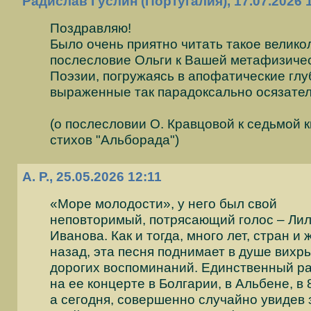
Радислав Гуслин (Португалия), 17.07.2026 
Поздравляю!
Было очень приятно читать такое велико
послесловие Ольги к Вашей метафизичес
Поэзии, погружаясь в апофатические глу
выраженные так парадоксально осязател
(о послесловии О. Кравцовой к седьмой к
стихов "Альборада")
А. Р., 25.05.2026 12:11
«Море молодости», у него был свой
неповторимый, потрясающий голос – Ли
Иванова. Как и тогда, много лет, стран и
назад, эта песня поднимает в душе вихр
дорогих воспоминаний. Единственный ра
на ее концерте в Болгарии, в Альбене, в 
а сегодня, совершенно случайно увидев 