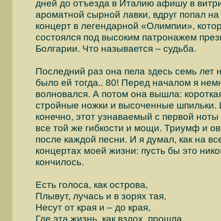
дней до отъезда в Италию афишу в витр
ароматной сырной лавки, вдруг попал на
концерт в легендарной «Олимпии», кото
состоялся под высоким патронажем пре
Болгарии. Что называется – судьба.
Последний раз она пела здесь семь лет н
было ей тогда.. 80! Перед началом я нем
волновался. А потом она вышла: коротка
стройные ножки и высоченные шпильки. 
конечно, этот узнаваемый с первой ноты 
все той же гибкости и мощи. Триумф и о
после каждой песни. И я думал, как на в
концертах моей жизни: пусть бы это нико
кончилось.
Есть голоса, как острова,
Плывут, лучась и в зорях тая,
Несут от края и – до края,
Где эта жизнь, как вздох, прошла…