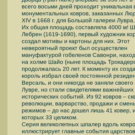
всего восьми дней проходит уникальная 
монументальных ковров, заказанных Лю
XIV в 1668 г. для Большой галереи Лувра.
Их общая площадь составляла 4000 м! 
Лебрен (1619-1690), первый художник ко
создал мотивы и картоны для них. Этот
невероятный проект был осуществлен
мануфактурой гобеленов Савонри, нахо
на холме Шайо (ныне площадь Трокадеро
продолжалась 20 лет. К моменту их созд
король избрал своей постоянной резиде
Версаль, и они никогда не заняли своего
Лувре, но стали свидетелями важнейших
исторических событий. Из 92 ковров – ск
революции, варварство, продажи и смен
режимов – до нас дошел лишь 41 ковер, 
которых 33 целиком.
Серия великолепных шпалер вдоль ковро
иллюстрирует главные события царство