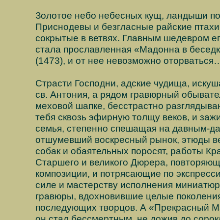
Золотое небо небесных кущ, ландыши по
Приснодевы и безгласные райские птахи
сокрытые в ветвях. Главным шедевром е
стала прославленная «Мадонна в беседк
(1473), и от нее невозможно оторваться
Страсти Господни, адские чудища, иску
св. Антония, а рядом гравюрный обывате
меховой шапке, бесстрастно разглядыв
тебя сквозь эфирную толщу веков, и заж
семья, степенно спешащая на давным-д
отшумевший воскресный рынок, этюды в
собак и обаятельных поросят, работы Кр
Старшего и великого Дюрера, повторяющ
композиции, и потрясающие по экспресс
силе и мастерству исполнения миниатю
гравюры, вдохновившие целые поколени
последующих творцов. А «Прекрасный М
он стал бессмертным, не дожив до сорок