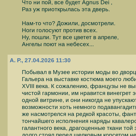
Что ни пой, все будет Agnus Dei ,
Раз уж приоткрылась эта дверь.
Нам-то что? Дожили, досмотрели.
Ноги голосуют против всех.
Ну, пошли. Тут все цветет в апреле,
Ангелы поют на небесех...
А. Р., 27.04.2026 11:30
Побывал в Музее истории моды во двор
Гальера на выставке костюма моего люб
XVIII века. К сожалению, французы не в
чистой гармонии, им нравится винегрет э
одной витрине, и они никогда не упускаю
возможности хоть немного подавангадить
же насмотрелся на редкой красоты, фант
тончайшего исполнения наряды кавалеро
галантного века, драгоценные ткани той 
долго стоял перед шелковым корсетом н