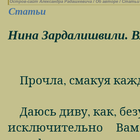
Остров-cайт Александра Радашкевича
/
Об авторе
/
Статьи
Статьи
Нина Зардалишвили. В
Прочла, смакуя кажд
Даюсь диву, как, бе
исключительно Ва