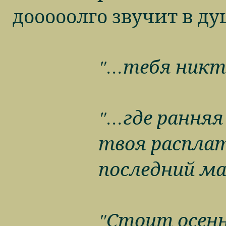
дооооолго звучит в д
"…тебя никто
"…где ранняя
твоя расплат
последний ма
"Стоит осенн