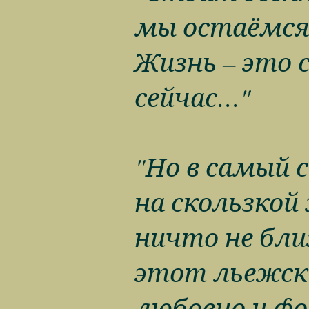
мы остаёмся,
Жизнь – это с
сейчас…"
"Но в самый с
на скользкой
ничто не бли
этот льежск
любовно и фо