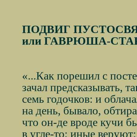
ПОДВИГ ПУСТОСВЯ
или ГАВРЮША-СТА
«...Как порешил с посте
зачал предсказывать, та
семь годочков: и облачал
на день, бывало, обтира
что он-де вроде кучи б
в угле-то; иные веруют: