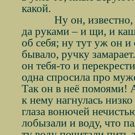
какой.
Ну он, известно,
да руками – и щи, и каш
об себя; ну тут уж он и 
бывало, ручку замарает
он тебя-то и перекрест
одна спросила про муже
Так он в неё помоями! 
к нему нагнулась низко 
глаза вонючей нечисть
лобызали и воду, что п
ту воду почитали пить 