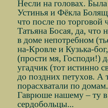
Несли на головах. Был
Устинья и Фёкла Болящ
что после по торговой 
Татьяна Босая, да, что 
в доме непотребном (т
на-Кровле и Кузька-бог,
(прости мя, Господи!) д
угадчик (тот истинно с
до поздних петухов. А 
порасхватали по домам
Гаврюше нашему – ту в
сердобольцы...